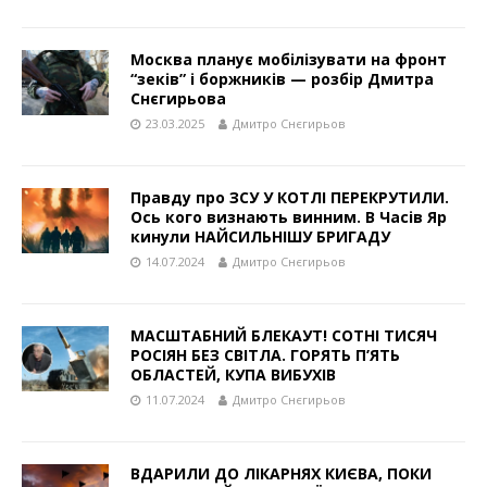
Москва планує мобілізувати на фронт
“зеків” і боржників — розбір Дмитра
Снєгирьова
23.03.2025
Дмитро Снєгирьов
Правду про ЗСУ У КОТЛІ ПЕРЕКРУТИЛИ.
Ось кого визнають винним. В Часів Яр
кинули НАЙСИЛЬНІШУ БРИГАДУ
14.07.2024
Дмитро Снєгирьов
МАСШТАБНИЙ БЛЕКАУТ! СОТНІ ТИСЯЧ
РОСІЯН БЕЗ СВІТЛА. ГОРЯТЬ П’ЯТЬ
ОБЛАСТЕЙ, КУПА ВИБУХІВ
11.07.2024
Дмитро Снєгирьов
ВДАРИЛИ ДО ЛІКАРНЯХ КИЄВА, ПОКИ