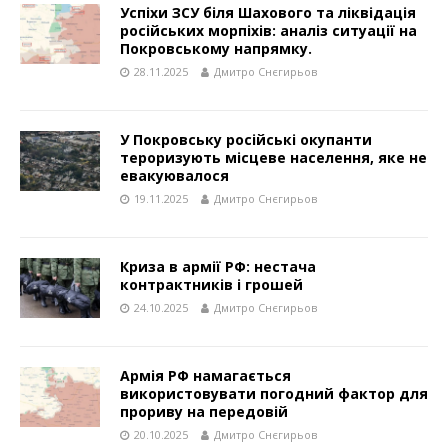
Успіхи ЗСУ біля Шахового та ліквідація
російських морпіхів: аналіз ситуації на
Покровському напрямку.
28.11.2025
Дмитро Снєгирьов
У Покровську російські окупанти
тероризують місцеве населення, яке не
евакуювалося
19.11.2025
Дмитро Снєгирьов
Криза в армії РФ: нестача
контрактників і грошей
24.10.2025
Дмитро Снєгирьов
Армія РФ намагається
використовувати погодний фактор для
прориву на передовій
20.10.2025
Дмитро Снєгирьов