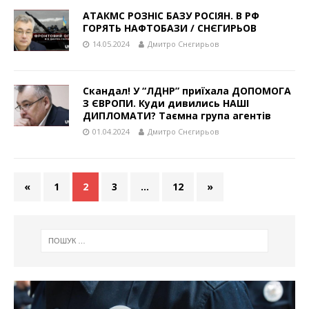
АТАКМС РОЗНІС БАЗУ РОСІЯН. В РФ
ГОРЯТЬ НАФТОБАЗИ / СНЄГИРЬОВ
14.05.2024
Дмитро Снєгирьов
Скандал! У “ЛДНР” приїхала ДОПОМОГА
З ЄВРОПИ. Куди дивились НАШІ
ДИПЛОМАТИ? Таємна група агентів
01.04.2024
Дмитро Снєгирьов
«
1
2
3
…
12
»