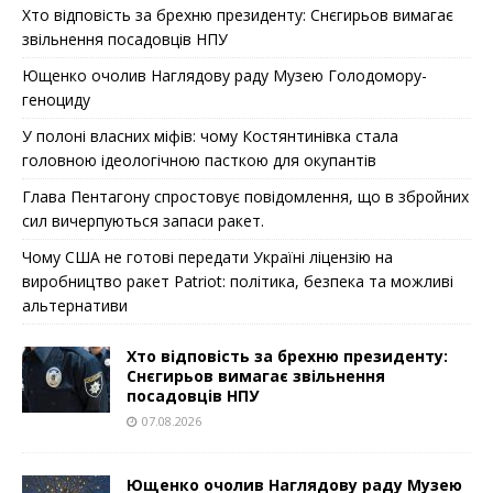
Хто відповість за брехню президенту: Снєгирьов вимагає
звільнення посадовців НПУ
Ющенко очолив Наглядову раду Музею Голодомору-
геноциду
У полоні власних міфів: чому Костянтинівка стала
головною ідеологічною пасткою для окупантів
Глава Пентагону спростовує повідомлення, що в збройних
сил вичерпуються запаси ракет.
Чому США не готові передати Україні ліцензію на
виробництво ракет Patriot: політика, безпека та можливі
альтернативи
Хто відповість за брехню президенту:
Снєгирьов вимагає звільнення
посадовців НПУ
07.08.2026
Ющенко очолив Наглядову раду Музею