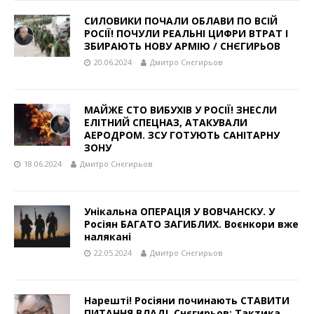
СИЛОВИКИ ПОЧАЛИ ОБЛАВИ ПО ВСІЙ
РОСІЇ! ПОЧУЛИ РЕАЛЬНІ ЦИФРИ ВТРАТ І
ЗБИРАЮТЬ НОВУ АРМІЮ / СНЄГИРЬОВ
20.06.2024
Дмитро Снєгирьов
МАЙЖЕ СТО ВИБУХІВ У РОСІЇ! ЗНЕСЛИ
ЕЛІТНИЙ СПЕЦНАЗ, АТАКУВАЛИ
АЕРОДРОМ. ЗСУ ГОТУЮТЬ САНІТАРНУ
ЗОНУ
18.06.2024
Дмитро Снєгирьов
Унікальна ОПЕРАЦІЯ У ВОВЧАНСКУ. У
Росіян БАГАТО ЗАГИБЛИХ. Воєнкори вже
налякані
22.05.2024
Дмитро Снєгирьов
Нарешті! Росіяни починають СТАВИТИ
ПИТАННЯ ВЛАДІ. Снєгирьов: Тактика