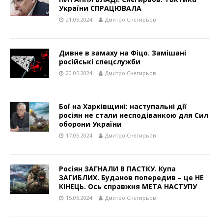
України СПРАЦЮВАЛА
21.05.2024
Дмитро Снєгирьов
Дивне в замаху на Фіцо. Замішані
російські спецслужби
20.05.2024
Дмитро Снєгирьов
Бої на Харківщині: наступальні дії
росіян не стали несподіванкою для Сил
оборони України
17.05.2024
Дмитро Снєгирьов
Росіян ЗАГНАЛИ В ПАСТКУ. Купа
ЗАГИБЛИХ. Буданов попередив – це НЕ
КІНЕЦЬ. Ось справжня МЕТА НАСТУПУ
15.05.2024
Дмитро Снєгирьов