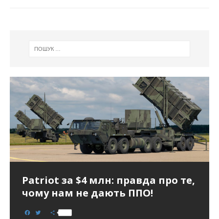
Patriot за $4 млн: правда про те,
чому нам не дають ППО!
F
T
S