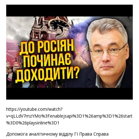
https://youtube.com/watch?
v=qLLdV7mzYMo%3Fenablejsapi%3D1%26amp%3D1%26start
%3D0%26playsinline%3D1
Допомога аналітичному відділу ГІ Права Справа