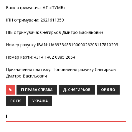
Банк отримувача: АТ «ПУМБ»
ІПН отримувача: 2621611359
ПІБ отримувача: Снєгирьов Дмитро Васильович
Номер рахунку IBAN: UA693348510000026208117810203
Номер карти: 4314 1402 0885 2654
Призначення платежу: Поповнення рахунку Снєгирьов
Дмитро Васильович
ГІ ПРАВА СПРАВА
Д. СНЄГИРЬОВ
ОРДЛО
РОСІЯ
УКРАЇНА
І