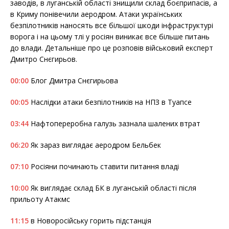
b
t
e
заводів, в луганській області знищили склад боєприпасів, а
o
e
в Криму понівечили аеродром. Атаки українських
o
r
k
безпілотників наносять все більшої шкоди інфраструктурі
ворога і на цьому тлі у росіян виникає все більше питань
до влади. Детальніше про це розповів військовий експерт
Дмитро Снєгирьов.
00:00
Блог Дмитра Снєгирьова
00:05
Наслідки атаки безпілотників на НПЗ в Туапсе
03:44
Нафтопереробна галузь зазнала шалених втрат
06:20
Як зараз виглядає аеродром Бельбек
07:10
Росіяни починають ставити питання владі
10:00
Як виглядає склад БК в луганській області після
прильоту Атакмс
11:15
в Новоросійську горить підстанція