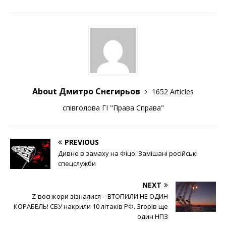
About Дмитро Снєгирьов
1652 Articles
співголова ГІ "Права Справа"
PREVIOUS
Дивне в замаху на Фіцо. Замішані російські
спецслужби
NEXT
Z-воєнкори зізналися – ВТОПИЛИ НЕ ОДИН
КОРАБЕЛЬ! СБУ накрили 10 літаків РФ. Згорів ще
один НПЗ