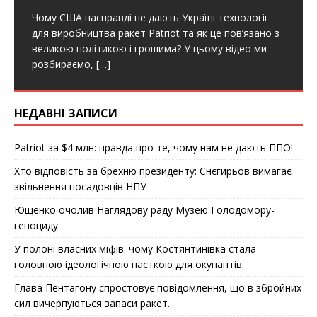
a
w
h
c
i
a
Чому США насправді не дають Україні технології
e
t
r
b
t
e
для виробництва ракет Patriot та як це пов’язано з
o
e
великою політикою і грошима? У цьому відео ми
o
r
k
розбираємо,
[…]
НЕДАВНІ ЗАПИСИ
Patriot за $4 млн: правда про те, чому нам не дають ППО!
Хто відповість за брехню президенту: Снєгирьов вимагає
звільнення посадовців НПУ
Ющенко очолив Наглядову раду Музею Голодомору-
геноциду
У полоні власних міфів: чому Костянтинівка стала
головною ідеологічною пасткою для окупантів
Глава Пентагону спростовує повідомлення, що в збройних
сил вичерпуються запаси ракет.