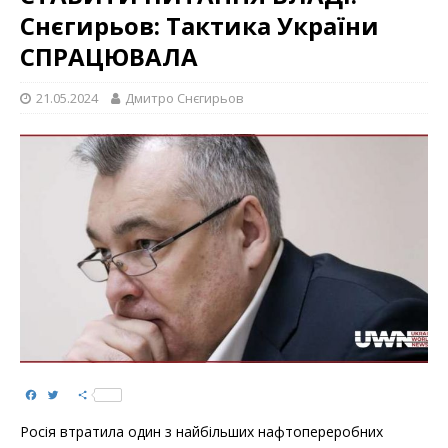
Снєгирьов: Тактика України
СПРАЦЮВАЛА
21.05.2024
Дмитро Снєгирьов
F
T
S
a
w
h
c
i
a
Росія втратила один з найбільших нафтопереробних
e
t
r