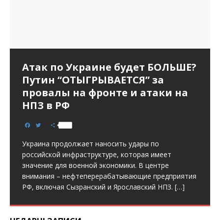
Атак по Украине будет БОЛЬШЕ?
Путин “ОТЫГРЫВАЕТСЯ” за
провалы на фронте и атаки на
НПЗ в РФ
F
T
S
a
w
h
c
i
a
Украина продолжает наносить удары по
e
t
r
b
t
e
российской инфраструктуре, которая имеет
o
e
значение для военной экономики. В центре
o
r
k
внимания – нефтеперерабатывающие предприятия
РФ, включая Сызранский и Ярославский НПЗ.
[…]