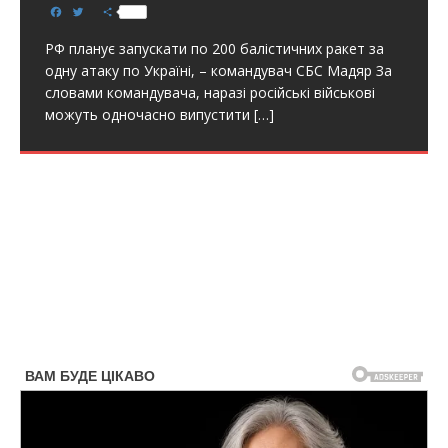
F
T
S
РФ, включая Сызранский и Ярославский НПЗ.
[…]
a
w
h
c
i
a
РФ планує запускати по 200 балістичних ракет за
e
t
r
b
t
e
одну атаку по Україні, – командувач СБС Мадяр За
o
e
словами командувача, наразі російські військові
o
r
k
можуть одночасно випустити
[…]