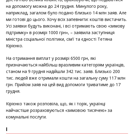
на допомогу можна до 24 грудня. Минулого року,
наприклад, загалом було подано близько 14 млн заяв. Але
ми готові до цього. Хочу всіх запевнити: коштів вистачить.
Усі заявки будуть виконані, і всі отримають свою «зимову
підтримку» в розмірі 1000 грн», – заявила заступниця
міністра соціальної політики, сім’ї та єдності Тетяна
Кірієнко.
На отримання виплат у розмірі 6500 грн, які
призначаються найбільш вразливим категоріям українців,
станом на 9 грудня надійшли 342 тис. заяв. Близько 200
тис. людей вже отримали кошти на загальну суму 117 млн
грн. Прийом заяв на цей вид допомоги триватиме до 17
грудня.
Кірієнко також розповіла, що, як і торік, українці
найчастіше розраховуються «зимовою тисячею» за
комунальні послуги.
І