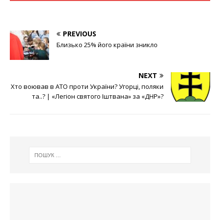
PREVIOUS
Близько 25% його країни зникло
NEXT
Хто воював в АТО проти України? Угорці, поляки
та..? | «Легіон святого Іштвана» за «ДНР»?