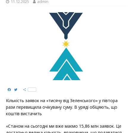
11.12.2025
admin
F
T
S
a
w
h
c
i
a
Кількість заявок на «тисячу від Зеленського» у півтора
e
t
r
b
t
e
рази перевищила очікувану суму. В уряді обіцяють, що
o
e
коштів вистачить
o
r
k
«Станом на сьогодні ми вже маємо 15,86 млн заявок. Це
достатньо велика кількість, враховуючи, що подаватися