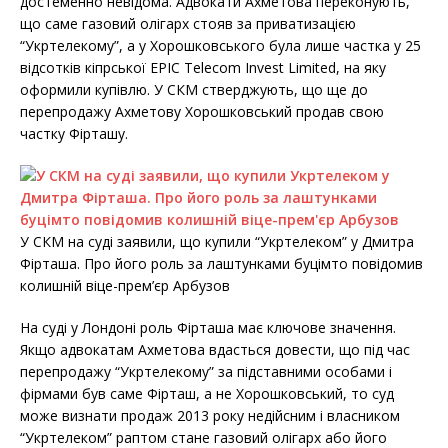
достеменно невідома. Адвокати Ахметова переконують,
що саме газовий олігарх стояв за приватизацією
“Укртелекому”, а у Хорошковського була лише частка у 25
відсотків кіпрської EPIC Telecom Invest Limited, на яку
оформили купівлю. У СКМ стверджують, що ще до
перепродажу Ахметову Хорошковський продав свою
частку Фірташу.
У СКМ на суді заявили, що купили “Укртелеком” у Дмитра
Фірташа. Про його роль за лаштунками буцімто повідомив
колишній віце-прем’єр Арбузов
На суді у Лондоні роль Фірташа має ключове значення.
Якщо адвокатам Ахметова вдасться довести, що під час
перепродажу “Укртелекому” за підставними особами і
фірмами був саме Фірташ, а не Хорошковський, то суд
може визнати продаж 2013 року недійсним і власником
“Укртелеком” раптом стане газовий олігарх або його