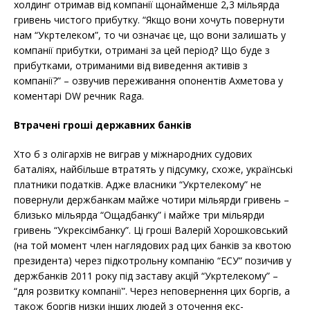
холдинг отримав від компанії щонайменше 2,3 мільярда
гривень чистого прибутку. “Якщо вони хочуть повернути
нам “Укртелеком”, то чи означає це, що вони залишать у
компанії прибутки, отримані за цей період? Що буде з
прибутками, отриманими від виведення активів з
компанії?” – озвучив переживання опонентів Ахметова у
коментарі DW речник Raga.
Втрачені гроші державних банків
Хто б з олігархів не виграв у міжнародних судових
баталіях, найбільше втратять у підсумку, схоже, українські
платники податків. Адже власники “Укртелекому” не
повернули держбанкам майже чотири мільярди гривень –
близько мільярда “Ощадбанку” і майже три мільярди
гривень “Укрексімбанку”. Ці гроші Валерій Хорошковський
(на той момент член наглядових рад цих банків за квотою
президента) через підкотрольну компанію “ЕСУ” позичив у
держбанків 2011 року під заставу акцій “Укртелекому” –
“для розвитку компанії”. Через неповернення цих боргів, а
також боргів низки інших людей з оточення екс-