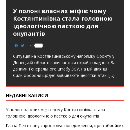
У полоні власних міфів: чому
Костянтинівка стала головною
ідеологічною пасткою для
окупантів
F
T
S
a
w
h
c
i
a
Ситуація на Костянтинівському напрямку фронту у
e
t
r
b
t
e
Донецькій області залишається вкрай складною. За
o
e
даними Генерального штабу ЗСУ, на цій ділянці
o
r
k
Сили оборони щодня відбивають десятки атак.
[…]
НЕДАВНІ ЗАПИСИ
У полоні власних міфів: чому Костянтинівка стала
головною ідеологічною пасткою для окупантів
Глава Пентагону спростовує повідомлення, що в збройних