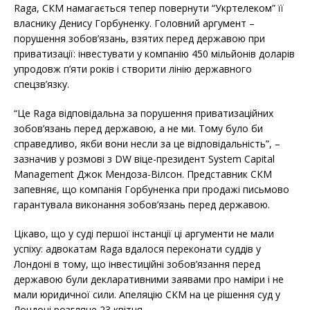
Raga, СКМ намагається тепер повернути “Укртелеком” її
власнику Денису Горбуненку. Головний аргумент –
порушення зобов’язань, взятих перед державою при
приватизації: інвестувати у компанію 450 мільйонів доларів
упродовж п’яти років і створити лінію державного
спецзв’язку.
“Це Raga відповідальна за порушення приватизаційних
зобов’язань перед державою, а не ми. Тому було би
справедливо, якби вони несли за це відповідальність”, –
зазначив у розмові з DW віце-президент System Capital
Management Джок Мендоза-Вілсон. Представник СКМ
запевняє, що компанія Горбуненка при продажі письмово
гарантувала виконання зобов’язань перед державою.
Цікаво, що у суді першої інстанції ці аргументи не мали
успіху: адвокатам Raga вдалося переконати суддів у
Лондоні в тому, що інвестиційні зобов’язання перед
державою були декларативними заявами про наміри і не
мали юридичної сили. Апеляцію СКМ на це рішення суд у
Лондоні розгляне 23 квітня.