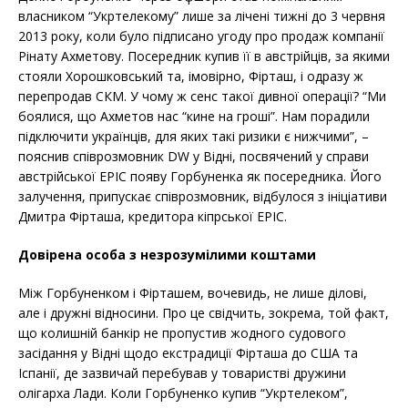
власником “Укртелекому” лише за лічені тижні до 3 червня
2013 року, коли було підписано угоду про продаж компанії
Рінату Ахметову. Посередник купив її в австрійців, за якими
стояли Хорошковський та, імовірно, Фірташ, і одразу ж
перепродав СКМ. У чому ж сенс такої дивної операції? “Ми
боялися, що Ахметов нас “кине на гроші”. Нам порадили
підключити українців, для яких такі ризики є нижчими”, –
пояснив співрозмовник DW у Відні, посвячений у справи
австрійської EPIC появу Горбуненка як посередника. Його
залучення, припускає співрозмовник, відбулося з ініціативи
Дмитра Фірташа, кредитора кіпрської EPIC.
Довірена особа з незрозумілими коштами
Між Горбуненком і Фірташем, вочевидь, не лише ділові,
але і дружні відносини. Про це свідчить, зокрема, той факт,
що колишній банкір не пропустив жодного судового
засідання у Відні щодо екстрадиції Фірташа до США та
Іспанії, де зазвичай перебував у товаристві дружини
олігарха Лади. Коли Горбуненко купив “Укртелеком”,