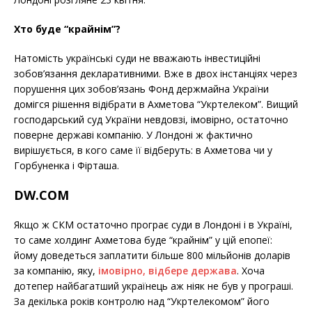
Хто буде “крайнім”?
Натомість українські суди не вважають інвестиційні
зобов’язання декларативними. Вже в двох інстанціях через
порушення цих зобов’язань Фонд держмайна України
домігся рішення відібрати в Ахметова “Укртелеком”. Вищий
господарський суд України невдовзі, імовірно, остаточно
поверне державі компанію. У Лондоні ж фактично
вирішується, в кого саме її відберуть: в Ахметова чи у
Горбуненка і Фірташа.
DW.COM
Якщо ж СКМ остаточно програє суди в Лондоні і в Україні,
то саме холдинг Ахметова буде “крайнім” у цій епопеї:
йому доведеться заплатити більше 800 мільйонів доларів
за компанію, яку,
імовірно, відбере держава
. Хоча
дотепер найбагатший українець аж ніяк не був у програші.
За декілька років контролю над “Укртелекомом” його