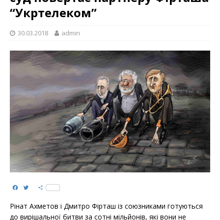
“Укртелеком”
30.03.2018
admin
F
T
S
a
w
h
c
i
a
Рінат Ахметов і Дмитро Фірташ із союзниками готуються
e
t
r
b
t
e
до вирішальної битви за сотні мільйонів, які вони не