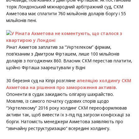
торік Лондонський міжнародний арбітражний суд, СКМ
Ахметова має сплатити 760 мільйонів доларів боргу і 55
мільйонів пені.
Рінат Ахметов заплатив за “Укртелеком” фірмам,
пов’язаним з Дмитром Фірташем, лише 100 мільйонів
доларів з погоджених 860. Власник СКМ перестав платити,
щойно Фірташа заарештували у Відні
30 березня суд на Кіпрі розгляне
апеляцію холдингу СКМ
Ахметова на рішення про замороження активів
.
Опоненти в судах закидають олігарху шахрайство.
Мовляв, із самого початку судових спорів щодо
“Укртелекому” 2016 року холдинг СКМ переоформлював
активи так, щоб вивести їх з-під під загрози конфіскації за
борги. Натомість менеджери Ахметова заявляють про
“звичайну реструктуризацію” всередині холдингу.