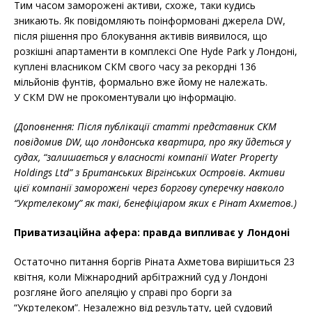
Тим часом заморожені активи, схоже, таки кудись
зникають. Як повідомляють поінформовані джерела DW,
після рішення про блокування активів виявилося, що
розкішні апартаменти в комплексі One Hyde Park у Лондоні,
куплені власником СКМ свого часу за рекордні 136
мільйонів фунтів, формально вже йому не належать.
У СКМ DW не прокоментували цю інформацію.
(Доповнення: Після публікації статті представник СКМ
повідомив DW, що лондонська квартира, про яку йдеться у
судах, “залишається у власності компанії Water Property
Holdings Ltd” з Британських Віргінських Островів. Активи
цієї компанії заморожені через боргову суперечку навколо
“Укртелекому” як такі, бенефіціаром яких є Рінат Ахметов.)
Приватизаційна афера: правда випливає у Лондоні
Остаточно питання боргів Ріната Ахметова вирішиться 23
квітня, коли Міжнародний арбітражний суд у Лондоні
розгляне його апеляцію у справі про борги за
“Укртелеком”. Незалежно від результату, цей судовий