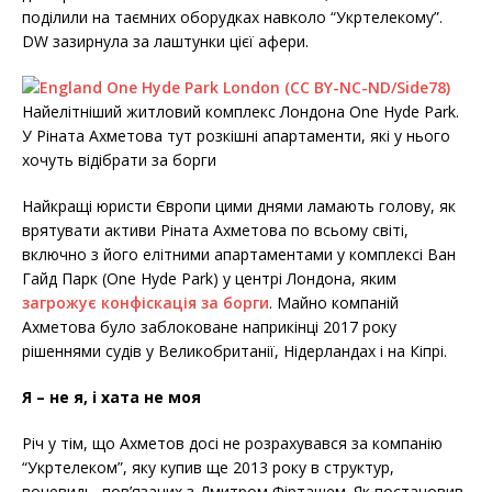
o
e
поділили на таємних оборудках навколо “Укртелекому”.
o
r
k
DW зазирнула за лаштунки цієї афери.
Найелітніший житловий комплекс Лондона One Hyde Park.
У Ріната Ахметова тут розкішні апартаменти, які у нього
хочуть відібрати за борги
Найкращі юристи Європи цими днями ламають голову, як
врятувати активи Ріната Ахметова по всьому світі,
включно з його елітними апартаментами у комплексі Ван
Гайд Парк (One Hyde Park) у центрі Лондона, яким
загрожує конфіскація за борги
. Майно компаній
Ахметова було заблоковане наприкінці 2017 року
рішеннями судів у Великобританії, Нідерландах і на Кіпрі.
Я – не я, і хата не моя
Річ у тім, що Ахметов досі не розрахувався за компанію
“Укртелеком”, яку купив ще 2013 року в структур,
вочевидь, пов’язаних з Дмитром Фірташем. Як постановив