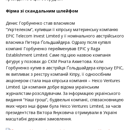
Фірма зі скандальним шлейфом
Денис Горбуненко став власником
“Укртелеком”, купивши її кіпрську материнську компанію
EPIC Telecom Invest Limited у її номінального австрійського
власника Петера Ґольдшайдера. Одразу після купівлі
компанії Горбуненко перейменував EPIC у Raga
Establishment Limited. Саме під цією назвою компанія
фігурує у позовах до СКМ Ріната Ахметова. Коли
Горбуненко купив в австрійця Ґольдшайдера кіпрську EPIC,
як випливає з реєстру компаній Кіпру, її одноосібним
акціонером стала інша кіпрська компанія – Heico Ventures
Limited. Ця компанія добре відома українським
журналістам-розслідувачам. За інформацією українського
видання “Наші гроші”, будівельні компанії, співзасновницею
яких через інші фірми була Heico Ventures Limited, за часів
президентства Віктора Януковича отримували в Україні
масштабні державні замовлення.