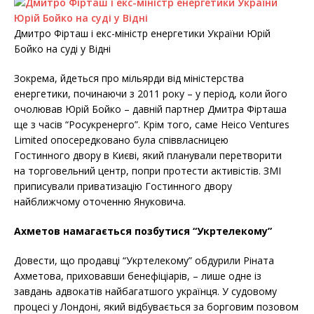
Дмитро Фірташ і екс-міністр енергетики України Юрій
Бойко на суді у Відні
Зокрема, йдеться про мільярди від міністерства
енергетики, починаючи з 2011 року – у період, коли його
очолював Юрій Бойко – давній партнер Дмитра Фірташа
ще з часів “Росукренерго”. Крім того, саме Heico Ventures
Limited опосередковано була співвласницею
Гостинного двору в Києві, який планували перетворити
на торговельний центр, попри протести активістів. ЗМІ
приписували приватизацію Гостинного двору
найближчому оточенню Януковича.
Ахметов намагається позбутися “Укртелекому”
Довести, що продавці “Укртелекому” обдурили Ріната
Ахметова, приховавши бенефіціарів, – лише одне із
завдань адвокатів найбагатшого українця. У судовому
процесі у Лондоні, який відбувається за борговим позовом