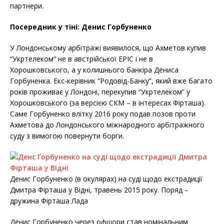
партнери.
Посередник у тіні: Денис Горбуненко
У Лондонському арбітражі виявилося, що Ахметов купив
“Укртелеком” не в австрійської EPIC і не в
Хорошковського, а у колишнього банкіра Дениса
Горбуненка. Екс-керівник “Родовід-Банку”, який вже багато
років проживає у Лондоні, перекупив “Укртелеком” у
Хорошковського (за версією СКМ – в інтересах Фірташа).
Саме Горбуненко влітку 2016 року подав позов проти
Ахметова до Лондонського міжнародного арбітражного
суду з вимогою повернути борги.
Денис Горбуненко (в окулярах) на суді щодо екстрадиції
Дмитра Фірташа у Відні, травень 2015 року. Поряд –
дружина Фірташа Лада
Денис Горбуненко через офшори став номінальним