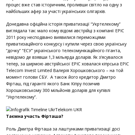
процес вже став історичним, проливши світло на одну з
найбільших афер за участі українських олігархів.
Донедавна офіційна історія приватизації “Укртелекому”
виглядала так: мало кому відомі австрійці з компанії EPIC
2011 року несподівано виявилися переможцями
приватизаційного конкурсу і купили через свою українську
“дочку” “ЕСУ” українського телекомунікаційного гіганта,
невідомо де взявши 1,3 мільярда доларів. Як з’ясувалося
тепер, за ширмою австрійської EPIC ховалася кіпрська EPIC
Telecom Invest Limited Валерія Хорошковського – на той
момент голови СБУ. А також його кредитор Дмитро
Фірташ, під гарантії якого Банк Кіпру позичив
Хорошковському 300 мільйонів доларів для купівлі
“Укртелекому”.
Таємна участь Фірташа?
Роль Дмитра Фірташа за лаштунками приватизації досі