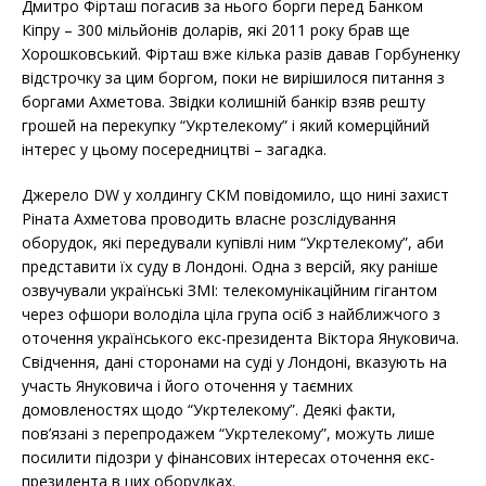
Дмитро Фірташ погасив за нього борги перед Банком
Кіпру – 300 мільйонів доларів, які 2011 року брав ще
Хорошковський. Фірташ вже кілька разів давав Горбуненку
відстрочку за цим боргом, поки не вирішилося питання з
боргами Ахметова. Звідки колишній банкір взяв решту
грошей на перекупку “Укртелекому” і який комерційний
інтерес у цьому посередництві – загадка.
Джерело DW у холдингу СКМ повідомило, що нині захист
Ріната Ахметова проводить власне розслідування
оборудок, які передували купівлі ним “Укртелекому”, аби
представити їх суду в Лондоні. Одна з версій, яку раніше
озвучували українські ЗМІ: телекомунікаційним гігантом
через офшори володіла ціла група осіб з найближчого з
оточення українського екс-президента Віктора Януковича.
Свідчення, дані сторонами на суді у Лондоні, вказують на
участь Януковича і його оточення у таємних
домовленостях щодо “Укртелекому”. Деякі факти,
пов’язані з перепродажем “Укртелекому”, можуть лише
посилити підозри у фінансових інтересах оточення екс-
президента в цих оборудках.