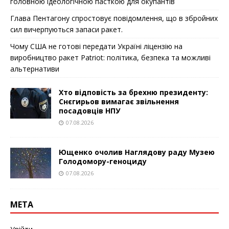
головною ідеологічною пасткою для окупантів
Глава Пентагону спростовує повідомлення, що в збройних
сил вичерпуються запаси ракет.
Чому США не готові передати Україні ліцензію на
виробництво ракет Patriot: політика, безпека та можливі
альтернативи
Хто відповість за брехню президенту:
Снєгирьов вимагає звільнення
посадовців НПУ
07.08.2026
Ющенко очолив Наглядову раду Музею
Голодомору-геноциду
07.08.2026
МЕТА