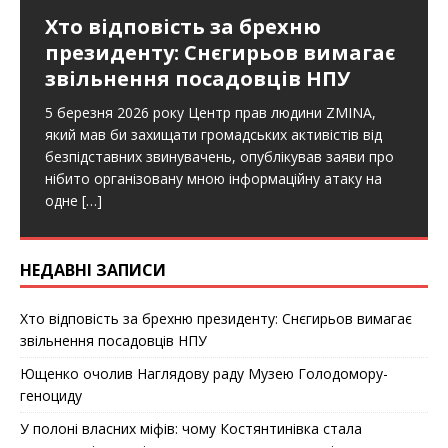
Хто відповість за брехню
президенту: Снєгирьов вимагає
звільнення посадовців НПУ
5 березня 2026 року Центр прав людини ZMINA,
який мав би захищати громадських активістів від
безпідставних звинувачень, опублікував заяви про
нібито організовану мною інформаційну атаку на
одне
[…]
НЕДАВНІ ЗАПИСИ
Хто відповість за брехню президенту: Снєгирьов вимагає
звільнення посадовців НПУ
Ющенко очолив Наглядову раду Музею Голодомору-
геноциду
У полоні власних міфів: чому Костянтинівка стала