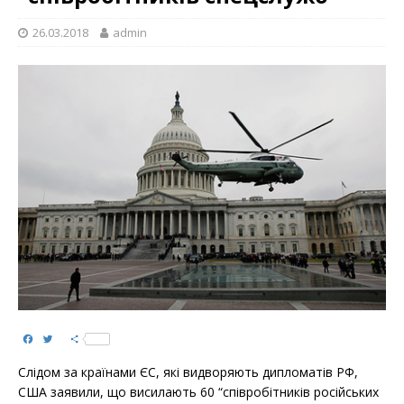
26.03.2018
admin
F
T
S
a
w
h
c
i
a
Слідом за країнами ЄС, які видворяють дипломатів РФ,
e
t
r
b
t
e
США заявили, що висилають 60 “співробітників російських
o
e