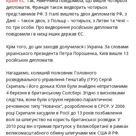
країн ЄС
. Так, Німеччина повідомила, що вишле чотирьох
дипломатів, Франція також видворить чотирьох
представників РФ. З Італії вишлють двох дипломатів РФ, з
Данії – також двох, з Польщі – чотирьох, з Литви та Чехії –
по три особи. Про видворення російських дипломатів
повідомили і в низці інших держав ЄС.
Крім того, до цих заходів долучилася і Україна. За словами
українського президента Петра Порошенка, Київ вишле 13
російських дипломатів.
Нагадаємо, колишній полковник Головного
розвідувального управління Генштабу (ГРУ) Сергій
Скрипаль і його донька Юлія були знайдені непритомними
4 березня в британському Солсбері. Згідно з висновками
слідства, вони були отруєні нервово-паралітичною
речовиною типу “Новачок”, розробленою в СРСР. У 2006
році Скрипаля засудили в Росії до 13 років позбавлення
волі за шпигунство на користь британської розвідки. У
2010 році він отримав притулок у Великобританії в рамках
великомасштабного обміну шпигунами між США й РФ.