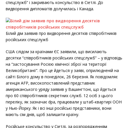
спецслужб” і закривають консульство в Сіетлі. До
o
r
k
видворення дипломатів долучилась і Канада.
Білий дім заявив про видворення десятків співробітників
російських спецслужб
США слідом за країнами ЄС заявили, що висилають
десятки “співробітників російських спецслужб” – у відповідь
на “застосування Росією хімічної зброї на території
Великобританії”. Про це йдеться у заяві, оприлюдненій на
сайті Білого дому в понеділок, 26 березня. Як повідомляє
агенція AFP, високопоставлений представник
американського уряду заявив у Вашингтоні, що йдеться
про 60 співробітників секретних служб. 12 осіб з цього
переліку, як зазначає dpa, працювали у штаб-квартирі ООН
у Нью-Йорку. Як і всі інші російські представники, вони
мають сім днів, щоб залишити країну.
Російське консульство у Сіетлі, за розпорядженням