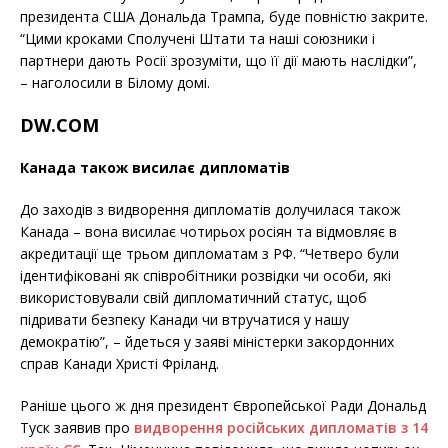
президента США Дональда Трампа, буде повністю закрите.
“Цими кроками Сполучені Штати та наші союзники і
партнери дають Росії зрозуміти, що її дії мають наслідки”,
– наголосили в Білому домі.
DW.COM
Канада також висилає дипломатів
До заходів з видворення дипломатів долучилася також
Канада – вона висилає чотирьох росіян та відмовляє в
акредитації ще трьом дипломатам з РФ. “Четверо були
ідентифіковані як співробітники розвідки чи особи, які
використовували свій дипломатичний статус, щоб
підривати безпеку Канади чи втручатися у нашу
демократію”, – йдеться у заяві міністерки закордонних
справ Канади Христі Фріланд.
Раніше цього ж дня президент Європейської Ради Дональд
Туск заявив про
видворення російських дипломатів з 14