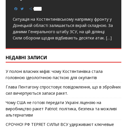
F
T
S
a
w
h
c
i
a
Ситуація на Костянтинівському напрямку фронту у
e
t
r
b
t
e
Донецькій області залишається вкрай складною. За
o
e
даними Генерального штабу ЗСУ, на цій ділянці
o
r
k
Сили оборони щодня відбивають десятки атак.
[…]
НЕДАВНІ ЗАПИСИ
У полоні власних міфів: чому Костянтинівка стала
головною ідеологічною пасткою для окупантів
Глава Пентагону спростовує повідомлення, що в збройних
сил вичерпуються запаси ракет.
Чому США не готові передати Україні ліцензію на
виробництво ракет Patriot: політика, безпека та можливі
альтернативи
СРОЧНО! РФ ТЕРЯЕТ СИЛЫ! ВСУ удерживают ключевые