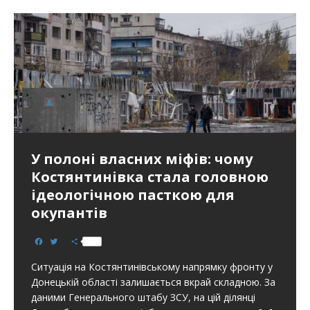
У полоні власних міфів: чому
Костянтинівка стала головною
ідеологічною пасткою для
окупантів
F
T
S
a
w
h
c
i
a
Ситуація на Костянтинівському напрямку фронту у
e
t
r
b
t
e
Донецькій області залишається вкрай складною. За
o
e
даними Генерального штабу ЗСУ, на цій ділянці
o
r
k