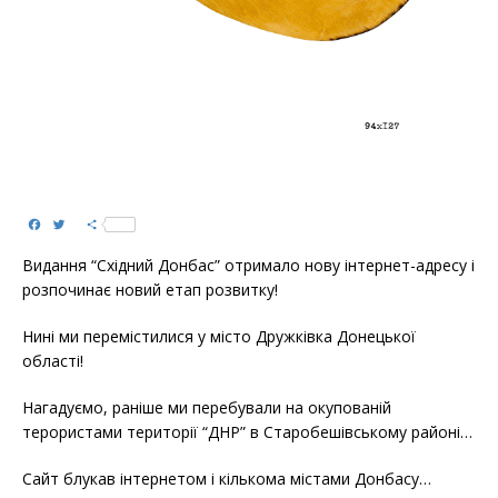
F
T
S
a
w
h
c
i
a
Видання “Східний Донбас” отримало нову інтернет-адресу і
e
t
r
b
t
e
розпочинає новий етап розвитку!
o
e
o
r
k
Нині ми перемістилися у місто Дружківка Донецької
області!
Нагадуємо, раніше ми перебували на окупованій
терористами території “ДНР” в Старобешівському районі…
Сайт блукав інтернетом і кількома містами Донбасу…