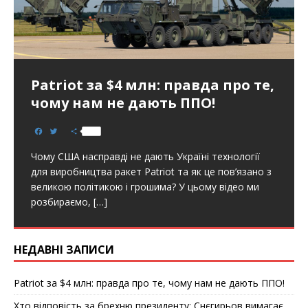
Patriot за $4 млн: правда про те,
чому нам не дають ППО!
F
T
S
a
w
h
c
i
a
Чому США насправді не дають Україні технології
e
t
r
b
t
e
для виробництва ракет Patriot та як це пов’язано з
o
e
великою політикою і грошима? У цьому відео ми
o
r
k
розбираємо,
[…]
НЕДАВНІ ЗАПИСИ
Patriot за $4 млн: правда про те, чому нам не дають ППО!
Хто відповість за брехню президенту: Снєгирьов вимагає