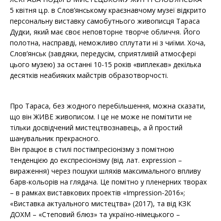
e
t
r
b
t
e
5 квітня ц.р. в Слов’янському краєзнавчому музеї відкрито
o
e
персональну виставку самобутнього живописця Тараса
o
r
k
Дудки, який має своє неповторне творче обличчя. Його
полотна, насправді, неможливо сплутати ні з чиїми. Хоча,
Слов’янськ (завдяки, передусім, сприятливій атмосфері
цього музею) за останні 10-15 років «виплекав» декілька
десятків неабияких майстрів образотворчості.
Про Тараса, без жодного перебільшення, можна сказати,
що ві
н ЖИВЕ живописом. І це не може не помітити не
тільки досвідчений мистецтвознавець, а й простий
шанувальник прекрасного.
Він працює в стилі постімпресіонізму з помітною
тенденцією до експресіонізму (від. лат. expression –
вираження) через пошуки шляхів максимального впливу
барв-кольорів на глядача. Це помітно у пленерних творах
– в рамках виставкових проектів «Impression-2016»;
«Виставка актуального мистецтва» (2017), та від КЗК
ДОХМ – «Степовий блюз» та україно-німецького –