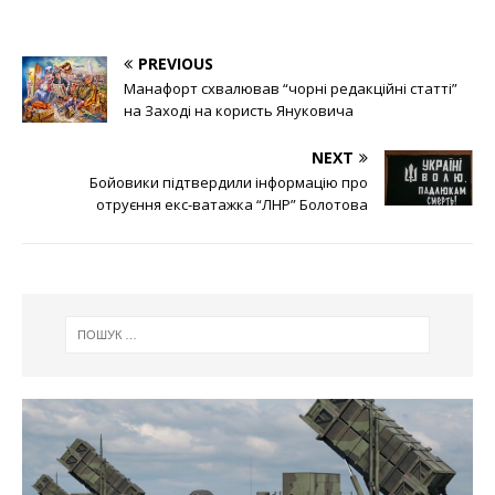
PREVIOUS
Манафорт схвалював “чорні редакційні статті”
на Заході на користь Януковича
NEXT
Бойовики підтвердили інформацію про
отруєння екс-ватажка “ЛНР” Болотова