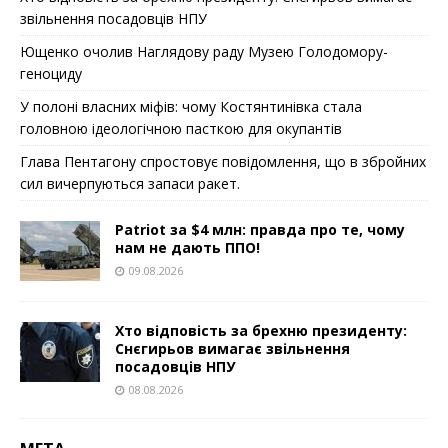
звільнення посадовців НПУ
Ющенко очолив Наглядову раду Музею Голодомору-
геноциду
У полоні власних міфів: чому Костянтинівка стала
головною ідеологічною пасткою для окупантів
Глава Пентагону спростовує повідомлення, що в збройних
сил вичерпуються запаси ракет.
Patriot за $4 млн: правда про те, чому
нам не дають ППО!
09.08.2026
Хто відповість за брехню президенту:
Снєгирьов вимагає звільнення
посадовців НПУ
08.08.2026