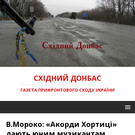
СХІДНИЙ ДОНБАС
ГАЗЕТА ПРИФРОНТОВОГО СХОДУ УКРАЇНИ
В.Мороко: «Акорди Хортиці»
дають юним музикантам