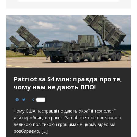
Patriot за $4 млн: правда про те,
чому нам не дають ППО!
F
T
S
a
w
h
c
i
a
Чому США насправді не дають Україні технології
e
t
r
b
t
e
для виробництва ракет Patriot та як це пов’язано з
o
e
великою політикою і грошима? У цьому відео ми
o
r
k
розбираємо,
[…]