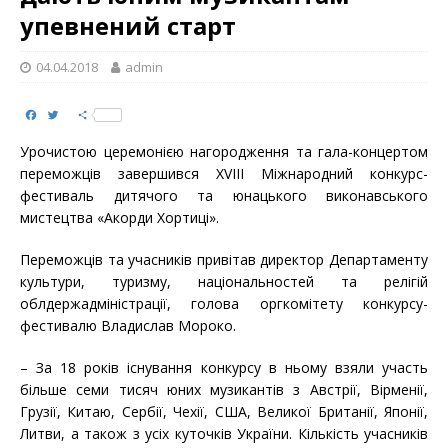
упевнений старт
04.04.2018
admin
F
T
S
a
w
h
c
i
a
Урочистою церемонією нагородження та гала-концертом
e
t
r
b
t
e
переможців завершився XVIІI Міжнародний конкурс-
o
e
фестиваль дитячого та юнацького виконавського
o
r
k
мистецтва «Акорди Хортиці».
Переможців та учасників привітав директор Департаменту
культури, туризму, національностей та релігій
облдержадміністрації, голова оргкомітету конкурсу-
фестивалю Владислав Мороко.
– За 18 років існування конкурсу в ньому взяли участь
більше семи тисяч юних музикантів з Австрії, Вірменії,
Грузії, Китаю, Сербії, Чехії, США, Великої Британії, Японії,
Литви, а також з усіх куточків України. Кількість учасників