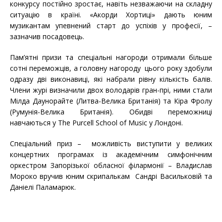
конкурсу постійно зростає, навіть незважаючи на складну
ситуацію в країні. «Акорди Хортиці» дають юним
музикантам упевнений старт до успіхів у професії, –
зазначив посадовець.
Пам’ятні призи та спеціальні нагороди отримали більше
сотні переможців, а головну нагороду цього року здобули
одразу дві виконавиці, які набрали рівну кількість балів.
Члени журі визначили двох володарів гран-прі, ними стали
Мілда Даунорайте (Литва-Велика Британія) та Кіра Фролу
(Румунія-Велика Британія). Обидві переможниці
навчаються у The Purcell School of Music у Лондоні.
Спеціальний приз – можливість виступити у великих
концертних програмах із академічним симфонічним
оркестром Запорізької обласної філармонії – Владислав
Мороко вручив юним скрипалькам Сандрі Васильковій та
Даніелі Паламарюк.