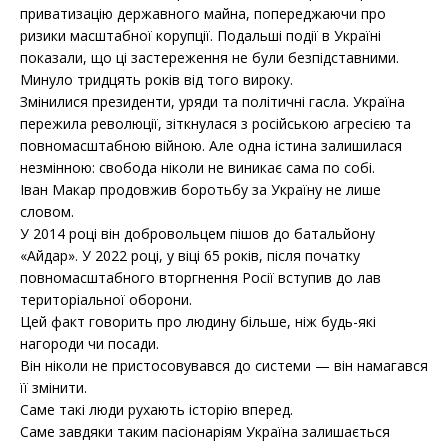
приватизацію державного майна, попереджаючи про
ризики масштабної корупції. Подальші події в Україні
показали, що ці застереження не були безпідставними.
Минуло тридцять років від того вироку.
Змінилися президенти, уряди та політичні гасла. Україна
пережила революції, зіткнулася з російською агресією та
повномасштабною війною. Але одна істина залишилася
незмінною: свобода ніколи не виникає сама по собі.
Іван Макар продовжив боротьбу за Україну не лише
словом.
У 2014 році він добровольцем пішов до батальйону
«Айдар». У 2022 році, у віці 65 років, після початку
повномасштабного вторгнення Росії вступив до лав
територіальної оборони.
Цей факт говорить про людину більше, ніж будь-які
нагороди чи посади.
Він ніколи не пристосовувався до системи — він намагався
її змінити.
Саме такі люди рухають історію вперед.
Саме завдяки таким пасіонаріям Україна залишається