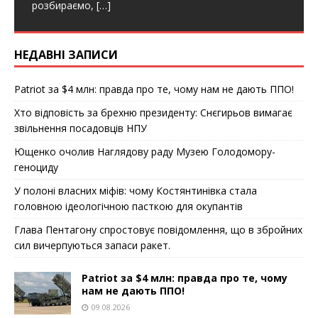
k
розбираємо,
[…]
НЕДАВНІ ЗАПИСИ
Patriot за $4 млн: правда про те, чому нам не дають ППО!
Хто відповість за брехню президенту: Снєгирьов вимагає
звільнення посадовців НПУ
Ющенко очолив Наглядову раду Музею Голодомору-
геноциду
У полоні власних міфів: чому Костянтинівка стала
головною ідеологічною пасткою для окупантів
Глава Пентагону спростовує повідомлення, що в збройних
сил вичерпуються запаси ракет.
Patriot за $4 млн: правда про те, чому
нам не дають ППО!
09.08.2026