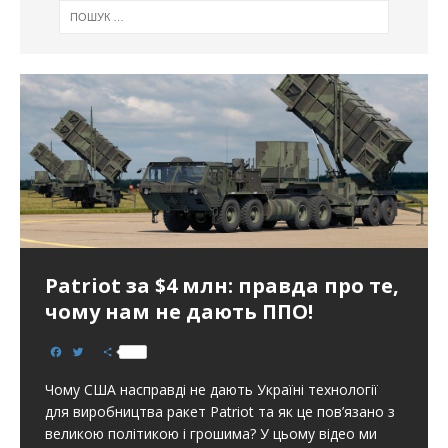
Patriot за $4 млн: правда про те,
чому нам не дають ППО!
F
T
S
a
w
h
c
i
a
Чому США насправді не дають Україні технології
e
t
r
b
t
e
для виробництва ракет Patriot та як це пов’язано з
o
e
великою політикою і грошима? У цьому відео ми
o
r