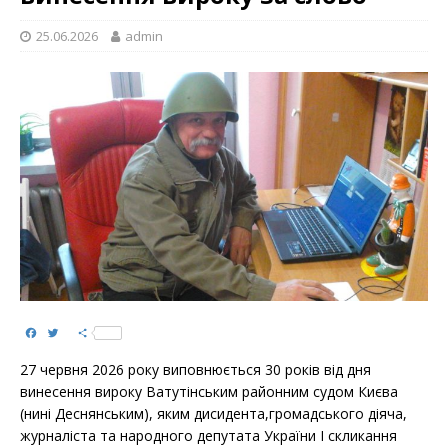
25.06.2026
admin
F
T
S
a
w
h
c
i
a
27 червня 2026 року виповнюється 30 років від дня
e
t
r
b
t
e
винесення вироку Ватутінським районним судом Києва
o
e
(нині Деснянським), яким дисидента,громадського діяча,
o
r
k
журналіста та народного депутата України І скликання