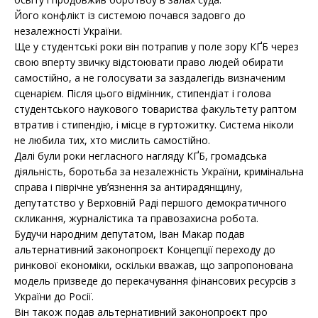
Його конфлікт із системою почався задовго до
незалежності України.
Ще у студентські роки він потрапив у поле зору КҐБ через
свою вперту звичку відстоювати право людей обирати
самостійно, а не голосувати за заздалегідь визначеним
сценарієм. Після цього відмінник, стипендіат і голова
студентського наукового товариства факультету раптом
втратив і стипендію, і місце в гуртожитку. Система ніколи
не любила тих, хто мислить самостійно.
Далі були роки негласного нагляду КҐБ, громадська
діяльність, боротьба за незалежність України, кримінальна
справа і піврічне увʼязнення за антирадянщину,
депутатство у Верховній Раді першого демократичного
скликання, журналістика та правозахисна робота.
Будучи народним депутатом, Іван Макар подав
альтернативний законопроєкт Концепції переходу до
ринкової економіки, оскільки вважав, що запропонована
модель призведе до перекачування фінансових ресурсів з
України до Росії.
Він також подав альтернативний законопроєкт про