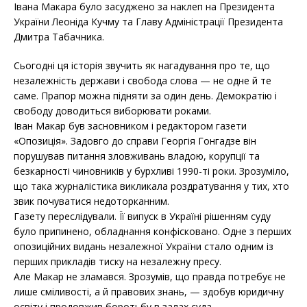
Івана Макара було засуджено за наклеп на Президента
України Леоніда Кучму та Главу Адміністрації Президента
Дмитра Табачника.
Сьогодні ця історія звучить як нагадування про те, що
незалежність держави і свобода слова — не одне й те
саме. Прапор можна підняти за один день. Демократію і
свободу доводиться виборювати роками.
Іван Макар був засновником і редактором газети
«Опозиція». Задовго до справи Георгія Гонгадзе він
порушував питання зловживань владою, корупції та
безкарності чиновників у бурхливі 1990-ті роки. Зрозуміло,
що така журналістика викликала роздратування у тих, хто
звик почуватися недоторканним.
Газету переслідували. Її випуск в Україні рішенням суду
було припинено, обладнання конфісковано. Одне з перших
опозиційних видань незалежної України стало одним із
перших прикладів тиску на незалежну пресу.
Але Макар не зламався. Зрозумів, що правда потребує не
лише сміливості, а й правових знань, — здобув юридичну
освіту і продовжив боротьбу в залах суда.