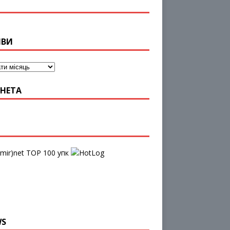
ІВИ
НЕТА
упк
WS