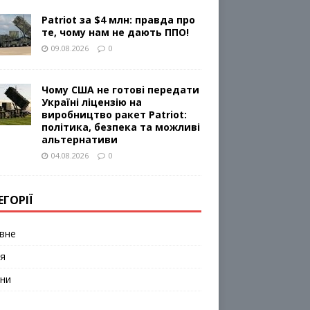
Patriot за $4 млн: правда про
те, чому нам не дають ППО!
09.08.2026
0
Чому США не готові передати
Україні ліцензію на
виробництво ракет Patriot:
політика, безпека та можливі
альтернативи
04.08.2026
0
ЕГОРІЇ
вне
я
ни