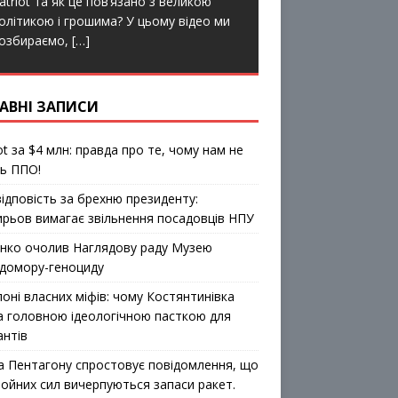
atriot та як це пов’язано з великою
o
r
k
олітикою і грошима? У цьому відео ми
озбираємо,
[…]
АВНІ ЗАПИСИ
ot за $4 млн: правда про те, чому нам не
ь ППО!
відповість за брехню президенту:
ирьов вимагає звільнення посадовців НПУ
ко очолив Наглядову раду Музею
домору-геноциду
лоні власних міфів: чому Костянтинівка
а головною ідеологічною пасткою для
антів
а Пентагону спростовує повідомлення, що
ройних сил вичерпуються запаси ракет.