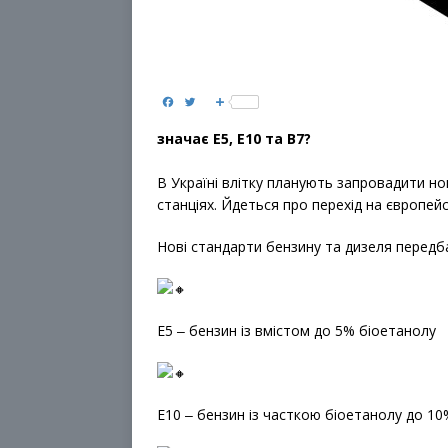
F
T
S
a
w
h
c
i
a
значає E5, E10 та B7?
e
t
r
b
t
e
o
e
В Україні влітку планують запровадити н
o
r
k
станціях. Йдеться про перехід на європе
Нові стандарти бензину та дизеля передб
E5 ‒ бензин із вмістом до 5% біоетанолу
E10 ‒ бензин із часткою біоетанолу до 10