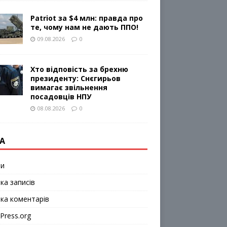
Patriot за $4 млн: правда про
те, чому нам не дають ППО!
09.08.2026
0
Хто відповість за брехню
президенту: Снєгирьов
вимагає звільнення
посадовців НПУ
08.08.2026
0
А
ти
ка записів
чка коментарів
Press.org