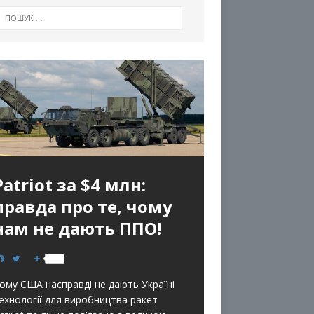
Patriot за $4 млн:
правда про те, чому
нам не дають ППО!
F
T
S
a
w
h
c
i
a
ому США насправді не дають Україні
e
t
r
b
t
e
ехнології для виробництва ракет
o
e