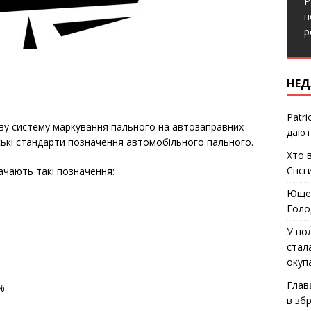
P
п
р
НЕД
Patri
ову систему маркування пального на автозаправних
дают
йські стандарти позначення автомобільного пального.
Хто 
Снєг
ачають такі позначення:
Ющен
Голо
У по
стал
окуп
Глав
%
в зб