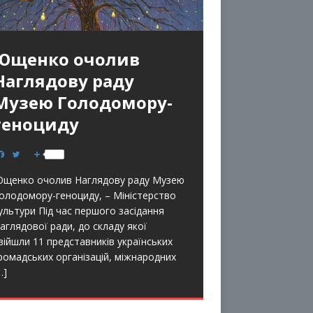
Ющенко очолив
Наглядову раду
Музею Голодомору-
геноциду
F
T
S
a
w
h
c
i
a
щенко очолив Наглядову раду Музею
e
t
r
b
t
e
олодомору-геноциду, – Міністерство
o
e
ультури Під час першого засідання
o
r
k
аглядової ради, до складу якої
війшли 11 представників українських
ромадських організацій, міжнародних
…]