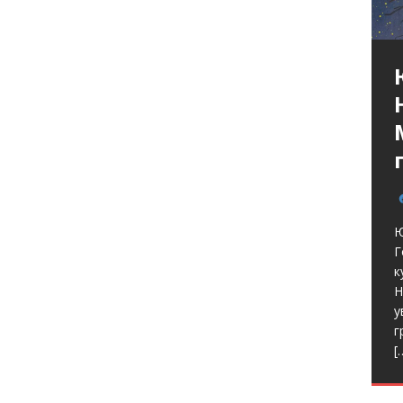
Ю
Г
к
Н
у
г
[