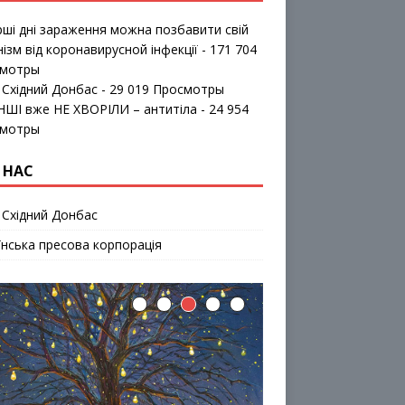
рші дні зараження можна позбавити свій
нізм від коронавирусной інфекції
- 171 704
мотры
 Східний Донбас
- 29 019 Просмотры
ІНШІ вже НЕ ХВОРІЛИ – антитіла
- 24 954
мотры
 НАС
 Східний Донбас
їнська пресова корпорація