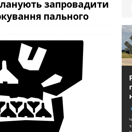
 планують запровадити
ркування пального
Ч
т