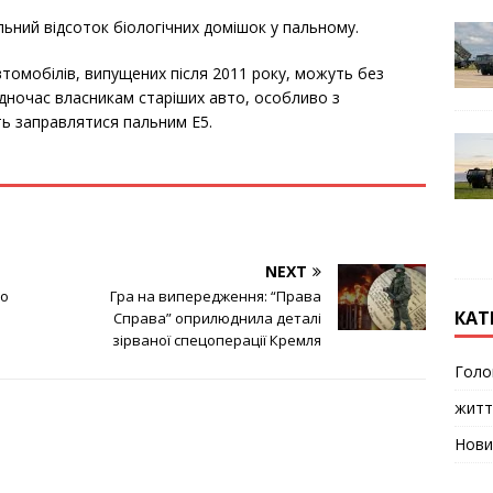
ьний відсоток біологічних домішок у пальному.
втомобілів, випущених після 2011 року, можуть без
дночас власникам старіших авто, особливо з
ь заправлятися пальним E5.
NEXT
що
Гра на випередження: “Права
КАТ
Справа” оприлюднила деталі
зірваної спецоперації Кремля
Голо
житт
Нови