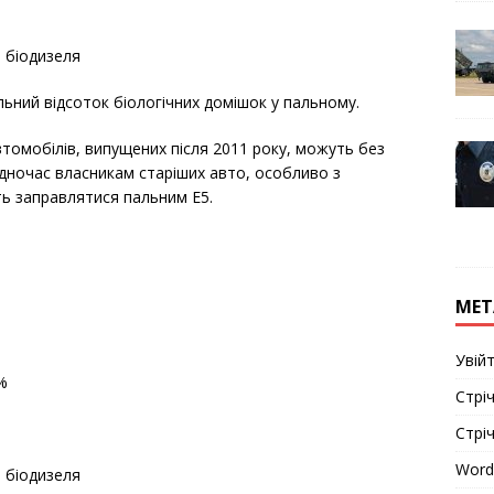
 біодизеля
ьний відсоток біологічних домішок у пальному.
втомобілів, випущених після 2011 року, можуть без
дночас власникам старіших авто, особливо з
ь заправлятися пальним E5.
МЕТ
Увій
%
Стріч
Стрі
Word
 біодизеля