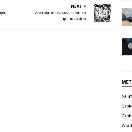
NEXT
арів
Австрія виступила з новою
пропозицією
МЕТ
Увій
Стріч
Стрі
Word