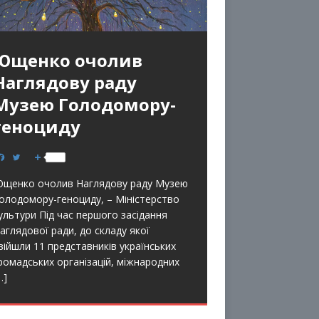
Ющенко очолив
Наглядову раду
Музею Голодомору-
геноциду
F
T
S
a
w
h
c
i
a
щенко очолив Наглядову раду Музею
e
t
r
b
t
e
олодомору-геноциду, – Міністерство
o
e
ультури Під час першого засідання
o
r
k
аглядової ради, до складу якої
війшли 11 представників українських
ромадських організацій, міжнародних
…]