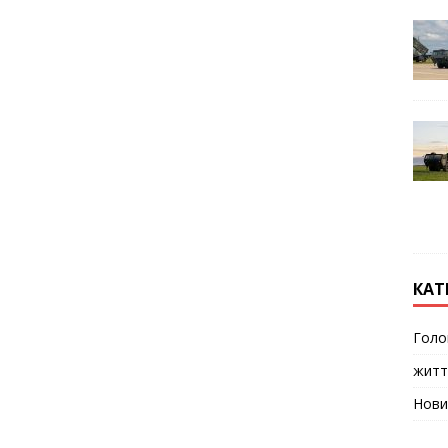
КАТ
Голо
житт
Нови