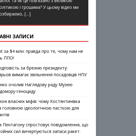
atriot та як це пов’язано з великою
o
r
k
олітикою і грошима? У цьому відео ми
озбираємо,
[…]
АВНІ ЗАПИСИ
ot за $4 млн: правда про те, чому нам не
ь ППО!
відповість за брехню президенту:
ирьов вимагає звільнення посадовців НПУ
ко очолив Наглядову раду Музею
домору-геноциду
лоні власних міфів: чому Костянтинівка
а головною ідеологічною пасткою для
антів
а Пентагону спростовує повідомлення, що
ройних сил вичерпуються запаси ракет.