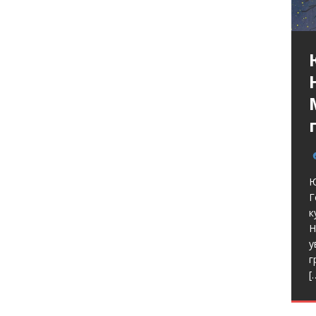
Ю
Г
к
Н
у
г
[