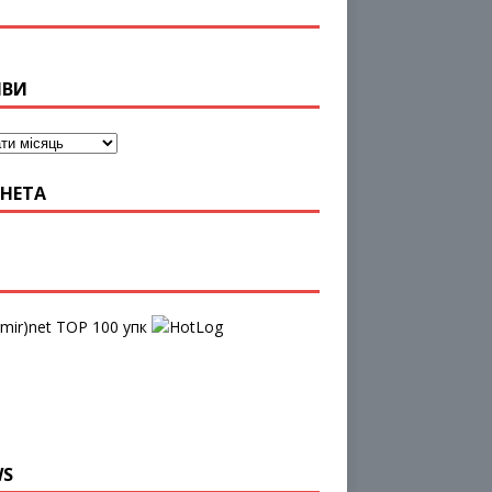
ІВИ
НЕТА
упк
WS