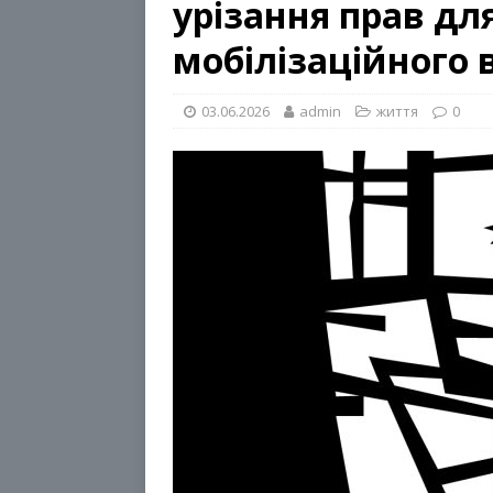
урізання прав для
мобілізаційного 
03.06.2026
admin
життя
0