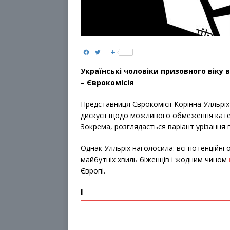
F
T
S
a
w
h
c
i
a
Українські чоловіки призовного віку 
e
t
r
b
t
e
– Єврокомісія
o
e
o
r
k
Представниця Єврокомісії Корінна Улльріх
дискусії щодо можливого обмеження катег
Зокрема, розглядається варіант урізання п
Однак Улльріх наголосила: всі потенційн
майбутніх хвиль біженців і жодним чином
Європі.
І