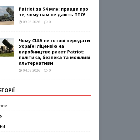
Patriot за $4 млн: правда про
те, чому нам не дають ППО!
09.08.2026
0
Чому США не готові передати
Україні ліцензію на
виробництво ракет Patriot:
політика, безпека та можливі
альтернативи
04.08.2026
0
ЕГОРІЇ
вне
я
ни