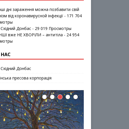
рші дні зараження можна позбавити свій
нізм від коронавирусной інфекції
- 171 704
мотры
 Східний Донбас
- 29 019 Просмотры
ІНШІ вже НЕ ХВОРІЛИ – антитіла
- 24 954
мотры
 НАС
 Східний Донбас
їнська пресова корпорація