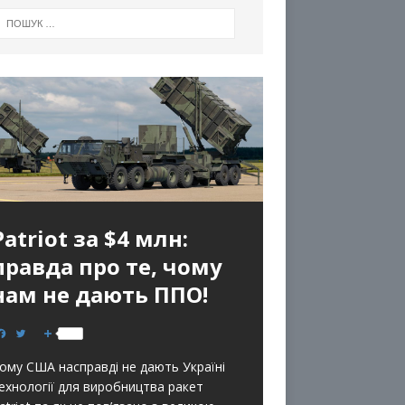
Patriot за $4 млн:
правда про те, чому
нам не дають ППО!
F
T
S
a
w
h
c
i
a
ому США насправді не дають Україні
e
t
r
b
t
e
ехнології для виробництва ракет
o
e