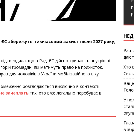
P
п
р
НЕД
в ЄС збережуть тимчасовий захист після 2027 року,
Patri
дают
 підтвердила, що в Раді ЄС дійсно тривають внутрішні
Хто 
орій громадян, які матимуть право на прихисток.
Снєг
рав для чоловіків з України мобілізаційного віку.
Ющен
і обмеження розглядаються виключно в контексті
Голо
не зачеплять
тих, хто вже легально перебуває в
У по
стал
окуп
Глав
в зб