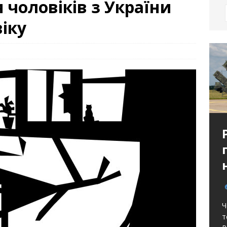
 чоловіків з України
віку
Ч
т