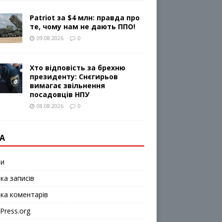
Patriot за $4 млн: правда про
те, чому нам не дають ППО!
09.08.2026
0
Хто відповість за брехню
президенту: Снєгирьов
вимагає звільнення
посадовців НПУ
08.08.2026
0
А
ти
ка записів
чка коментарів
Press.org