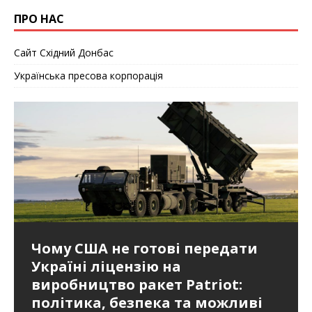
ПРО НАС
Сайт Східний Донбас
Українська пресова корпорація
У полоні власних міфів: чому
Глава Пентагону спростовує
Чому США не готові передати
СРОЧНО! РФ ТЕРЯЕТ СИЛЫ! ВСУ
Пов’язані з українською
Костянтинівка стала головною
повідомлення, що в збройних
Україні ліцензію на
удерживают ключевые
спецслужбою люди стежили за
ідеологічною пасткою для
сил вичерпуються запаси ракет.
виробництво ракет Patriot:
направления
мною у Відні
окупантів
політика, безпека та можливі