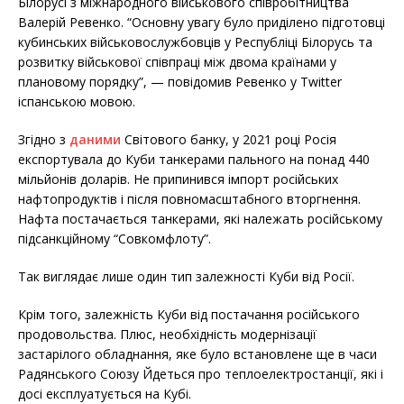
Білорусі з міжнародного військового співробітництва
Валерій Ревенко. “Основну увагу було приділено підготовці
кубинських військовослужбовців у Республіці Білорусь та
розвитку військової співпраці між двома країнами у
плановому порядку”, — повідомив Ревенко у Twitter
іспанською мовою.
Згідно з
даними
Світового банку, у 2021 році Росія
експортувала до Куби танкерами пального на понад 440
мільйонів доларів. Не припинився імпорт російських
нафтопродуктів і після повномасштабного вторгнення.
Нафта постачається танкерами, які належать російському
підсанкційному “Совкомфлоту”.
Так виглядає лише один тип залежності Куби від Росії.
Крім того, залежність Куби від постачання російського
продовольства. Плюс, необхідність модернізації
застарілого обладнання, яке було встановлене ще в часи
Радянського Союзу Йдеться про теплоелектростанції, які і
досі експлуатується на Кубі.