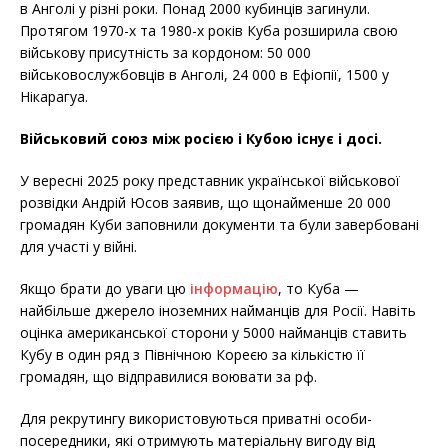
в Анголі у різні роки. Понад 2000 кубинців загинули.
Протягом 1970-х та 1980-х років Куба розширила свою
військову присутність за кордоном: 50 000
військовослужбовців в Анголі, 24 000 в Ефіопії, 1500 у
Нікарагуа.
Військовий союз між росією і Кубою існує і досі.
У вересні 2025 року представник української військової
розвідки Андрій Юсов заявив, що щонайменше 20 000
громадян Куби заповнили документи та були завербовані
для участі у війні.
Якщо брати до уваги цю
інформацію
, то Куба —
найбільше джерело іноземних найманців для Росії. Навіть
оцінка американської сторони у 5000 найманців ставить
Кубу в один ряд з Північною Кореєю за кількістю її
громадян, що відправилися воювати за рф.
Для рекрутингу використовуються приватні особи-
посередники, які отримують матеріальну вигоду від