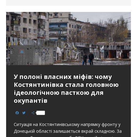
У полоні власних міфів: чому
Костянтинівка стала головною
ідеологічною пасткою для
окупантів
F
T
S
a
w
h
c
i
a
Ситуація на Костянтинівському напрямку фронту у
e
t
r
b
t
e
Донецькій області залишається вкрай складною. За
o
e