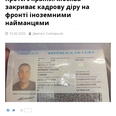
закриває кадрову діру на
фронті іноземними
найманцями
13.02.2026
Дмитро Снєгирьов
F
T
S
a
w
h