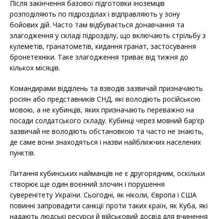
Після закінчення базової підготовки іноземців
розподіляють по підрозділах і відправляють у зону
бойових дій. Часто там відбувається донавчання та
злагодження у складі підрозділу, що включають стрільбу з
кулеметів, гранатометів, кидання гранат, застосування
бронетехніки. Таке злагодження триває від тижня до
кількох місяців.
Командирами відділень та взводів зазвичай призначають
росіян або представників СНД, які володіють російською
мовою, а не кубинців, яких призначають переважно на
посади солдатського складу. Кубинці через мовний бар’єр
зазвичай не володіють обстановкою та часто не знають,
де саме вони знаходяться і назви найближчих населених
пунктів.
Питання кубинських найманців не є другорядним, оскільки
створює ще один воєнний злочин і порушення
суверенітету України. Сьогодні, як ніколи, Європа і США
повинні запровадити санкції проти таких країн, як Куба, які
надають людські ресурси й військовий досвід для вчинення