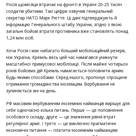
c
i
a
Росія щомісяця втрачає на фронті в Україні 20-25 тисяч
e
t
r
b
t
e
солдатів убитими. Такі цифри озвучив генеральний
o
e
секретар НАТО Марк Рютте. Ці дані підтверджують й
o
r
k
інформацію Генерального штабу України, згідно з якою
загальні бойові втрати противника вже становлять понад
1,24 млн осіб.
Хоча Росія і має набагато більший мобілізаційний резерв,
ніж Україна, Кремль весь цей час намагався уникнути
масштабної примусової мобілізації. Після майже чотирьох
років бойових дій Кремль намагається поповнити армію
будь-якими способами. Серед іншого, пропонує спрощене
отримання громадянства іноземцям. Вербування не
зупиняється ані на день.
РФ масовим вербуванням іноземних найманців вирішує для
себе одночасно кілька питань. Перше — це поповнення
особового складу, друге — це зниження рівня втрат
регулярної армії. І третє — це виключно прагматичні
економічні питання — платити іноземним найманцям