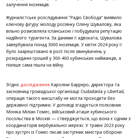
залучення іноземців.
Журналістське розслідування “Радіо Свобода” виявило
ключову фігуру: молоду росіянку Олену Шувалову, яка
вільно розмовляла іспанською і побудувала репутацію
надійного турагента. За даними її адвоката, Шувалова
завербувала понад 3000 іноземців. У квітні 2024 року її
було заарештовано в росії після звинувачень у
розкраданні грошей у 300-400 кубинських найманців, а
пізніше сама пішла на війну.
Згідно
дослідження
Кароліни Барреро, директора та
засновниці громадської організації Ciudadanía y Libertad,
операція такого масштабу не могла проходити без
державної підтримки. У доповіді згадується полковник
Моніка Міліан Гомес, військовий аташе кубинського
посольства в Москві — стверджується, що вона є одним з
координаторів вербувальної мережі. У травні 2023 року
про зустріч із Гомес писав заступник міністра оборони