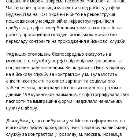
соціальних мереж, зокрема Facebook, Youtube та TikTok.
Частина цих пропозицій маскується під роботу у сфері
будівництва на ТОТ України нібито на реконструкції
пошкодженої унаслідок війни інфраструктури. Після
прибуття до рф із завербованим замість контрактів на
роботу пропонували складені російською мовою без
перекладу контракти на проходження військової служби.
Ряд інших оголошень безпосередньо вказують на
можливість служби у зс рф із відповідним грошовим та
соціальним забезпеченням. Витік даних з Пункту відбору
на військову службу за контрактом у м. Тула містить
анкети, контракти та описи зарплат та соціального
забезпечення, перекладені іспанською мовою, разом з
даними 199 кубинських найманців, які фотографували свої
паспорти та імміграційні форми і надсилали начальнику
пункту відбору.
Для кубинців, що прибували у м. Москва оформлення на
військову службу проходило у пункті відбору на військову
службу за контрактом (1 розряду) м. Москва. Іноземців