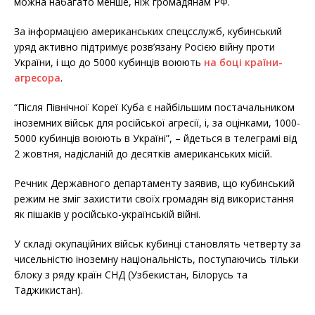
можна набагато менше, ніж громадянам РФ.
За інформацією американських спецсслужб, кубинський
уряд активно підтримує розв’язану Росією війну проти
України, і що до 5000 кубинців воюють
на боці країни-
агресора
.
“Після Північної Кореї Куба є найбільшим постачальником
іноземних військ для російської агресії, і, за оцінками, 1000-
5000 кубинців воюють в Україні”, – йдеться в телеграмі від
2 жовтня, надісланій до десятків американських місій.
Речник Державного департаменту заявив, що кубинський
режим не зміг захистити своїх громадян від використання
як пішаків у російсько-українській війні.
У складі окупаційних військ кубинці становлять четверту за
чисельністю іноземну національність, поступаючись тільки
блоку з ряду країн СНД (Узбекистан, Білорусь та
Таджикистан).