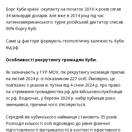
Борг Куби країні -окупанту на початок 2010-х років сягав
34 мільярдів доларів. Але вже в 2014 році під час
латиноамериканського турне російський диктатор списав
90% боргу Кубі.
Саме ці фактори формують геополітичну залежність Куби
від рф.
Особливості рекрутингу громадян Куби.
Як зазначають у ГУР МОУ, пік рекрутингу іноземців припав
на лютий 2024 р. із показником 227 осіб. Ймовірно, це
пов’язано з указом в. путіна від 4 січня 2024 р. про право
на отримання громадянства рф для військовослужбовців
зс рф. Водночас, у березні 2024 р. набір кубинців різко
зменшився, причини чого з’ясовуються.
Середній вік кубинського найманця становить 35 років.
Розподіл кількості осіб відповідно до рівня фізичної
підготовленості (витривалості) в контексті ефективного