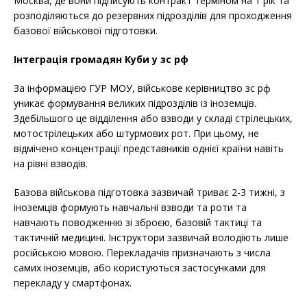
Москва, де вони підписують контракт терміном на 1 рік та
розподіляються до резервних підрозділів для проходження
базової військової підготовки.
Інтеграція громадян Куби у зс рф
За інформацією ГУР МОУ, військове керівництво зс рф
уникає формування великих підрозділів із іноземців.
Здебільшого це відділення або взводи у складі стрілецьких,
мотострілецьких або штурмових рот. При цьому, не
відмічено концентрації представників однієї країни навіть
на рівні взводів.
Базова військова підготовка зазвичай триває 2-3 тижні, з
іноземців формують навчальні взводи та роти та
навчають поводженню зі зброєю, базовій тактиці та
тактичній медицині. Інструктори зазвичай володіють лише
російською мовою. Перекладачів призначають з числа
самих іноземців, або користуються застосунками для
перекладу у смартфонах.