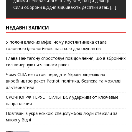
даними Генерального штабу ЗСУ, на цій ділянці
o
r
k
Сили оборони щодня відбивають десятки атак.
[…]
НЕДАВНІ ЗАПИСИ
У полоні власних міфів: чому Костянтинівка стала
головною ідеологічною пасткою для окупантів
Глава Пентагону спростовує повідомлення, що в збройних
сил вичерпуються запаси ракет.
Чому США не готові передати Україні ліцензію на
виробництво ракет Patriot: політика, безпека та можливі
альтернативи
СРОЧНО! РФ ТЕРЯЕТ СИЛЫ! ВСУ удерживают ключевые
направления
Пов’язані з українською спецслужбою люди стежили за
мною у Відні