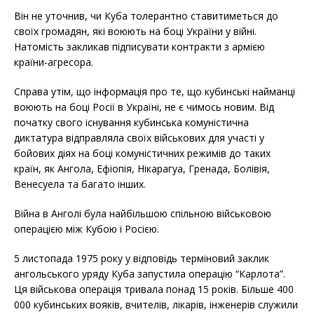
Він не уточнив, чи Куба толерантно ставитиметься до
своїх громадян, які воюють на боці України у війні.
Натомість закликав підписувати контракти з армією
країни-агресора.
Справа утім, що інформація про те, що кубинські найманці
воюють на боці Росії в Україні, не є чимось новим. Від
початку свого існування кубинська комуністична
диктатура відправляла своїх військових для участі у
бойових діях на боці комуністичних режимів до таких
країн, як Ангола, Ефіопія, Нікарагуа, Гренада, Болівія,
Венесуела та багато інших.
Війна в Анголі була найбільшою спільною військовою
операцією між Кубою і Росією.
5 листопада 1975 року у відповідь терміновий заклик
ангольського уряду Куба запустила операцію “Карлота”.
Ця військова операція тривала понад 15 років. Більше 400
000 кубинських вояків, вчителів, лікарів, інженерів служили