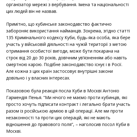
організатор мережі з вербування. Імена та національності
цих людей він не назвав.
Примітно, що кубинське законодавство фактично
забороняє використання найманців. Зокрема, згідно статті
135 Кримінального кодексу Куби, будь-яка особа, яка бере
участь у військовій діяльності на чужій території з метою
отримання особистої вигоди, може бути покарана на
строк від 20 до 30 років, довічним ув’язненням або навіть
смертною карою. Подібне законодавство існує і в Росії.
Але кожна з цих країн застосовує внутрішні закони
довільно і у власних інтересах.
Показовою була реакція посла Куби в Москві Антоніо
Гармендія Пенья. “Ми нічого не маємо проти кубинців, які
просто хочуть підписати контракт і легально брати участь
разом із російською армією в цій операції. Але ми проти
незаконності та проти цих операцій, які не мають
відношення до правового поля”, – наголосив посол Куби в
Москві.