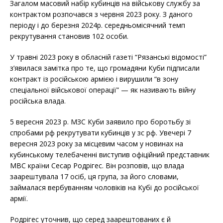
Загалом масовий набір кубинців на військову службу за
контрактом розпочався з червня 2023 року. З даного
періоду і до березня 2024р. середньомісячний темп
рекрутування становив 102 особи.
У травні 2023 року в обласній газеті “Рязанські відомості”
з’явилася замітка про те, що громадяни Куби підписали
контракт із російською армією і вирушили “в зону
спеціальної військової операції” — як називають війну
російська влада.
5 вересня 2023 р. МЗС Куби заявило про боротьбу зі
спробами рф рекрутувати кубинців у зс рф. Увечері 7
вересня 2023 року за місцевим часом у новинах на
кубинському телебаченні виступив офіційний представник
МВС країни Сесар Родрігес. Він розповів, що влада
заарештувала 17 осіб, ця група, за його словами,
займалася вербуванням чоловіків на Кубі до російської
армії.
Родрігес уточнив, що серед заарештованих є й