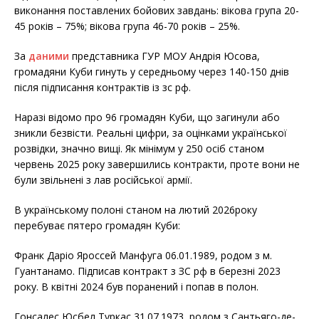
виконання поставлених бойових завдань: вікова група 20-
45 років – 75%; вікова група 46-70 років – 25%.
За
даними
представника ГУР МОУ Андрія Юсова,
громадяни Куби гинуть у середньому через 140-150 днів
після підписання контрактів із зс рф.
Наразі відомо про 96 громадян Куби, що загинули або
зникли безвісти. Реальні цифри, за оцінками української
розвідки, значно вищі. Як мінімум у 250 осіб станом
червень 2025 року завершились контракти, проте вони не
були звільнені з лав російської армії.
В українському полоні станом на лютий 2026року
перебуває пятеро громадян Куби:
Франк Даріо Яроссей Манфуга 06.01.1989, родом з м.
Гуантанамо. Підписав контракт з ЗС рф в березні 2023
року. В квітні 2024 був поранений і попав в полон.
Гонсалес Юсбел Туркас 31.07.1973, родом з Сантьяго-де-