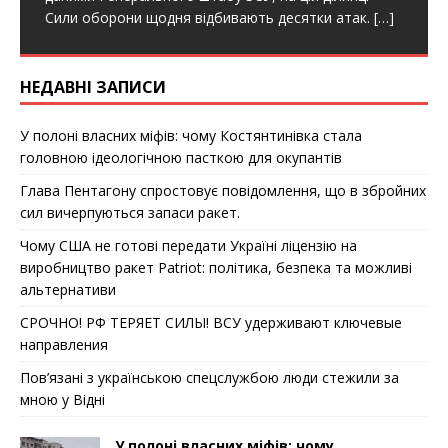
k
Сили оборони щодня відбивають десятки атак.
[…]
НЕДАВНІ ЗАПИСИ
У полоні власних міфів: чому Костянтинівка стала
головною ідеологічною пасткою для окупантів
Глава Пентагону спростовує повідомлення, що в збройних
сил вичерпуються запаси ракет.
Чому США не готові передати Україні ліцензію на
виробництво ракет Patriot: політика, безпека та можливі
альтернативи
СРОЧНО! РФ ТЕРЯЕТ СИЛЫ! ВСУ удерживают ключевые
направления
Пов’язані з українською спецслужбою люди стежили за
мною у Відні
У полоні власних міфів: чому