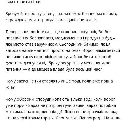
там ставити сітки.
Зрозумійте просту істину – коли немає безпечних шляхів,
страждає армія, страждає тил і цивільне життя.
Перерізання логістики — це половина окупації, бо без
постачання боєприпасів, медикаментів і продуктів будь-
яке місто стає заручником. Сьогодні ми бачимо, як ця
загроза наближається просто на очах. Ворог намагається
не лише тиснути по лінії фронту, а й зробити так, щоб
фронт задихнувся від браку ресурсів. І у мене виникає
питання — а де місцева влада була весь цей час?
Чому захисні сітки ставлять лише тоді, коли вже повна
ж..а?
Чому оборонні споруди копають тільки тоді, коли ворог
уже поруч? Зараз не потрібні гучні заяви, зараз потрібна
максимальна координація дій. Якщо це не зрозуміє влада,
то на черзі Краматорськ, Слов’янськ, Павлоград… На жаль.