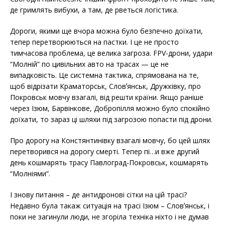
k
де гримлять вибухи, а там, де рветься логістика.
Дороги, якими ще вчора можна було безпечно доїхати,
тепер перетворюються на пастки. І це не просто
тимчасова проблема, це велика загроза. FPV-дрони, удари
“Молній” по цивільних авто на трасах — це не
випадковість. Це системна тактика, спрямована на те,
щоб відрізати Краматорськ, Словʼянськ, Дружківку, про
Покровськ мовчу взагалі, від решти країни. Якщо раніше
через Ізюм, Барвінкове, Добропілля можно було спокійно
доїхати, то зараз ці шляхи під загрозою попасти під дрони.
Про дорогу на Констянтинівку взагалі мовчу, бо цей шлях
перетворився на дорогу смерті. Тепер пі…и вже другий
день кошмарять трасу Павлоград-Покровськ, кошмарять
“Молніями”.
І знову питання – де антидронові сітки на цій трасі?
Недавно була такаж ситуація на трасі Ізюм – Словʼянськ, і
поки не загинули люди, не згоріла техніка ніхто і не думав