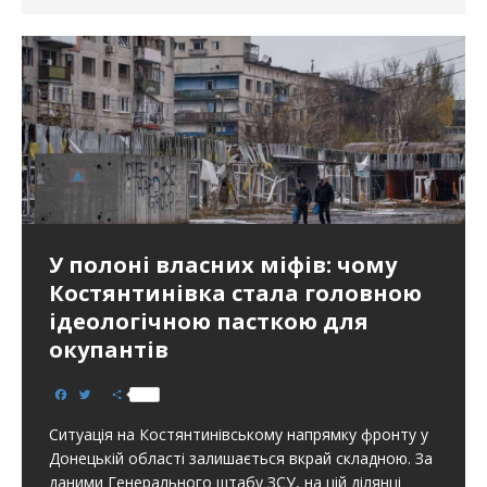
У полоні власних міфів: чому
Костянтинівка стала головною
ідеологічною пасткою для
окупантів
F
T
S
a
w
h
c
i
a
Ситуація на Костянтинівському напрямку фронту у
e
t
r
b
t
e
Донецькій області залишається вкрай складною. За
o
e
даними Генерального штабу ЗСУ, на цій ділянці
o
r