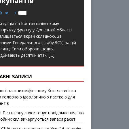
окупантів
F
T
S
a
w
h
c
i
a
итуація на Костянтинівському
e
t
r
b
t
e
апрямку фронту у Донецькій області
o
e
алишається вкрай складною. За
o
r
k
аними Генерального штабу ЗСУ, на цій
ілянці Сили оборони щодня
ідбивають десятки атак.
[…]
АВНІ ЗАПИСИ
лоні власних міфів: чому Костянтинівка
а головною ідеологічною пасткою для
антів
а Пентагону спростовує повідомлення, що
ройних сил вичерпуються запаси ракет.
 США не готові передати Україні ліцензію