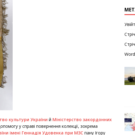
МЕТ
Увій
Стріч
Стрі
Word
тво культури України
й
Міністерство закордонних
допомогу у справі повернення колекції, зокрема
їни імені Геннадія Удовенка при МЗС
пану Ігору