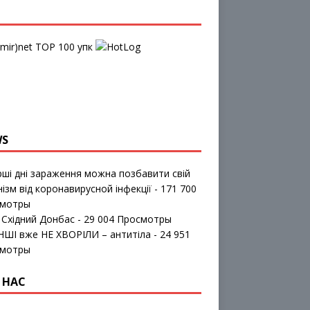
упк
WS
рші дні зараження можна позбавити свій
нізм від коронавирусной інфекції
- 171 700
мотры
 Східний Донбас
- 29 004 Просмотры
ІНШІ вже НЕ ХВОРІЛИ – антитіла
- 24 951
мотры
 НАС