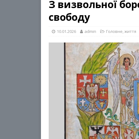
З визвольної бор
свободу
10.01.2026
admin
Головне
,
життя