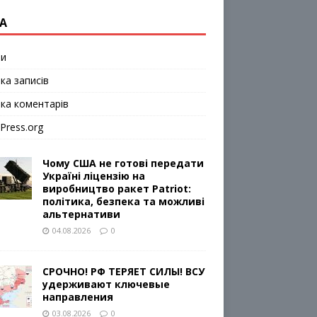
А
ти
ка записів
чка коментарів
Press.org
Чому США не готові передати
Україні ліцензію на
виробництво ракет Patriot:
політика, безпека та можливі
альтернативи
04.08.2026
0
СРОЧНО! РФ ТЕРЯЕТ СИЛЫ! ВСУ
удерживают ключевые
направления
03.08.2026
0