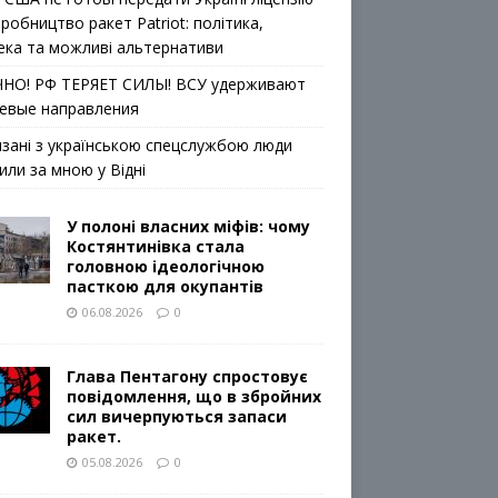
робництво ракет Patriot: політика,
ека та можливі альтернативи
НО! РФ ТЕРЯЕТ СИЛЫ! ВСУ удерживают
евые направления
язані з українською спецслужбою люди
или за мною у Відні
У полоні власних міфів: чому
Костянтинівка стала
головною ідеологічною
пасткою для окупантів
06.08.2026
0
Глава Пентагону спростовує
повідомлення, що в збройних
сил вичерпуються запаси
ракет.
05.08.2026
0