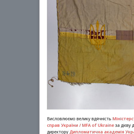
Висловлюємо велику вдячність
Міністерс
справ України / MFA of Ukraine
за дієву 
директору
Дипломатична академія Укра