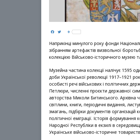
F
T
S
a
w
h
c
i
a
Наприкінці минулого року фонди Націонал
e
t
r
b
t
e
зібранням артефактів визвольної боротьби
o
e
колекцією Військово-історичного музею та 
o
r
k
Музейна частина колекції налічує 1595 од
доби Української революції 1917–1921 рокі
особисті речі військових і політичних де
Петлюри, численні проєкти державної сим
авторства Миколи Битинського. Архівна ча
світлини, книги, періодичні видання, лис
змагань, підбірки документів організацій 
політичної еміграції. Історія формування 
Народної Республіки в екзилі в середовищі
Українське військово-історичне товариств