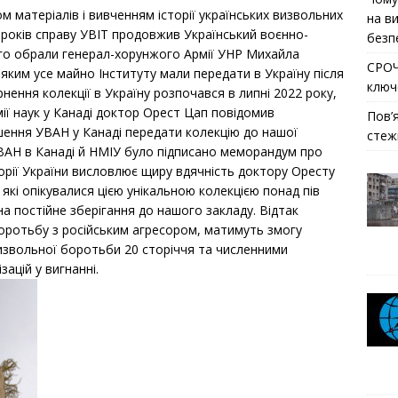
 матеріалів і вивченням історії українських визвольних
на ви
х років справу УВІТ продовжив Український воєнно-
безп
кого обрали генерал-хорунжого Армії УНР Михайла
СРОЧ
 яким усе майно Інституту мали передати в Україну після
ключ
нення колекції в Україну розпочався в липні 2022 року,
мії наук у Канаді доктор Орест Цап повідомив
Пов’
ішення УВАН у Канаді передати колекцію до нашої
стеж
ВАН в Канаді й НМІУ було підписано меморандум про
торії України висловлює щиру вдячність доктору Оресту
які опікувалися цією унікальною колекцією понад пів
на постійне зберігання до нашого закладу. Відтак
боротьбу з російським агресором, матимуть змогу
извольної боротьби 20 сторіччя та численними
зацій у вигнанні.