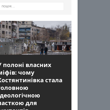
У полоні власних
міфів: чому
Костянтинівка стала
головною
ідеологічною
пасткою для