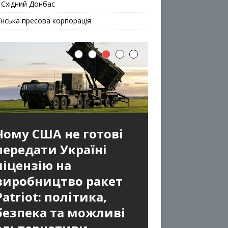
 Східний Донбас
їнська пресова корпорація
Чому США не готові
передати Україні
ліцензію на
виробництво ракет
Patriot: політика,
безпека та можливі