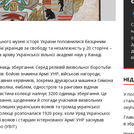
С
н
з
ьного музею історії України поповнилися безцінним
д
 українців за свободу та незалежність у 20 сторіччі –
д
архіву Української вільної академії наук у Канаді.
в
иниць зберігання. Серед реліквій визвольної боротьби
в: бойові знамена Армії УНР, військові нагороди,
НЕД
ржавних керівників, зокрема друкарська машинка Симона
воліки, емблем, одностроїв та рангових відзнак
стина колекції налічує 3200 одиниць зберігання. Це
У по
тування, щоденники й спогади учасників визвольних
стал
колишніх українських вояків та громад української
окуп
колекції розпочалася 1920 року, коли Уряд Української
Глав
 вояків і старшин інтернованої Армії УНР заснував
в зб
о (УВІТ).
Чому