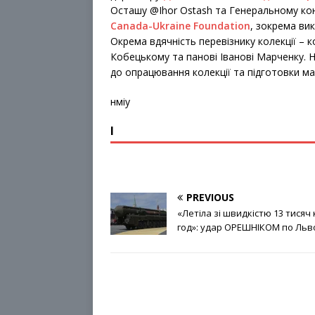
Осташу @Ihor Ostash та Генеральному кон
Canada-Ukraine Foundation
, зокрема ви
Окрема вдячність перевізнику колекції – 
Кобецькому та панові Іванові Марченку. Н
до опрацювання колекції та підготовки м
нміу
І
PREVIOUS
«Летіла зі швидкістю 13 тисяч 
год»: удар ОРЕШНІКОМ по Льв