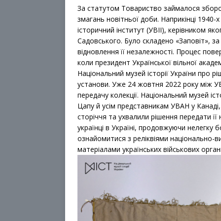
За статутом Товариство займалося збором
змагань новітньої доби. Наприкінці 1940-
історичний інститут (УВІІ), керівником я
Садовського. Було складено «Заповіт», за
відновлення її незалежності. Процес повер
коли президент Української вільної акаде
Національний музей історії України про р
установи. Уже 24 жовтня 2022 року між У
передачу колекції. Національний музей іс
Цапу й усім представникам УВАН у Канаді, 
сторіччя та ухвалили рішення передати її 
українці в Україні, продовжуючи нелегку 
ознайомитися з реліквіями національно-в
матеріалами українських військових органі