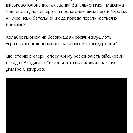
b
t
e
військовополонених так званий батальйон імені Максима
o
e
Кривоноса для поширення пропаганди війни проти України.
o
r
k
4 «українські батальйони»: де правда перетинається із
брехнею?
Колабораціонізм чи безвихідь: як росіяни змушують
українських полонених воювати проти своєї держави?
Цю історію в етері Голосу Криму розкривають військовий
оглядач Владислав Селезньов та військовий аналітик
Дмитро Снєгирьов.