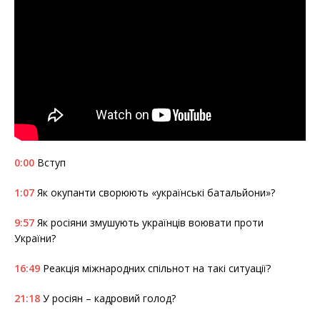
0:00
Вступ
1:07
Як окупанти сворюють «українські батальйони»?
9:57
Як росіяни змушують українців воювати проти
України?
16:49
Реакція міжнародних спільнот на такі ситуації?
21:18
У росіян – кадровий голод?