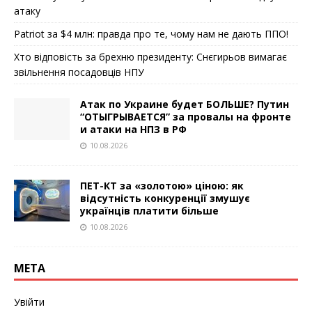
атаку
Patriot за $4 млн: правда про те, чому нам не дають ППО!
Хто відповість за брехню президенту: Снєгирьов вимагає
звільнення посадовців НПУ
Атак по Украине будет БОЛЬШЕ? Путин
“ОТЫГРЫВАЕТСЯ” за провалы на фронте
и атаки на НПЗ в РФ
10.08.2026
ПЕТ-КТ за «золотою» ціною: як
відсутність конкуренції змушує
українців платити більше
10.08.2026
МЕТА
Увійти