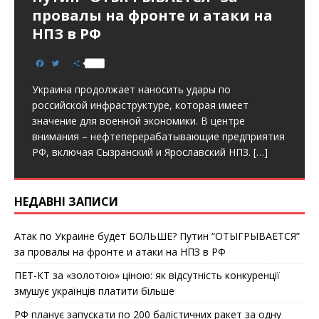
провалы на фронте и атаки на
НПЗ в РФ
F
T
S
a
w
h
c
i
a
Украина продолжает наносить удары по
e
t
r
b
t
e
российской инфраструктуре, которая имеет
o
e
значение для военной экономики. В центре
o
r
k
внимания – нефтеперерабатывающие предприятия
РФ, включая Сызранский и Ярославский НПЗ.
[…]
НЕДАВНІ ЗАПИСИ
Атак по Украине будет БОЛЬШЕ? Путин “ОТЫГРЫВАЕТСЯ”
за провалы на фронте и атаки на НПЗ в РФ
ПЕТ-КТ за «золотою» ціною: як відсутність конкуренції
змушує українців платити більше
РФ планує запускати по 200 балістичних ракет за одну