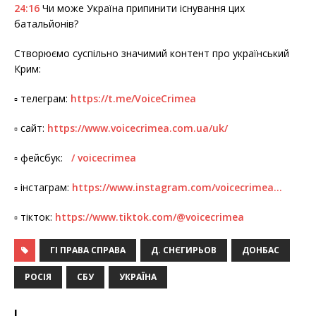
24:16
Чи може Україна припинити існування цих
батальйонів?
Створюємо суспільно значимий контент про український
Крим:
▫️ телеграм:
https://t.me/VoiceCrimea
▫️ сайт:
https://www.voicecrimea.com.ua/uk/
▫️ фейсбук:
/ voicecrimea
▫️ інстаграм:
https://www.instagram.com/voicecrimea…
▫️ тікток:
https://www.tiktok.com/@voicecrimea
ГІ ПРАВА СПРАВА
Д. СНЄГИРЬОВ
ДОНБАС
РОСІЯ
СБУ
УКРАЇНА
І