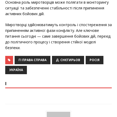
Основна роль миротворців може полягати в моніторингу
ситуації та забезпеченні стабільності після припинення
активних бойових дій.
Миротворці здійснюватимуть контроль і спостереження за
припиненням активної фази конфлікту. Але ключове
питання сьогодні — саме завершення бойових дій, перехід
до політичного процесу і створення стійкої моделі
безпеки.
ГІ ПРАВА СПРАВА
Д. СНЄГИРЬОВ
РОСІЯ
УКРАЇНА
І