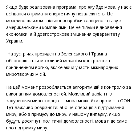
Якщо буде реалізована програма, про яку йде мова, у нас є
всі шанси отримати енергетичну незалежність. Це
можливо шляхом спільної розробки сланцевого газу з
американськими компаніями. Це не тільки відновлення
економіки, а й довгострокове зміцнення суверенітету
України.
На зустрічах президентів Зеленського і Трампа
обговорюється можливий механізм контролю за
припиненням вогню, включаючи участь міжнародних
миротворчих місій.
На цей момент розробляється алгоритм дій з контролю за
виконанням домовленостей. Можливий варіант із
залученням миротворців — мова може йти про місію ООН.
Тут важливо розрізняти: або це операція з підтримання
миру, або з примусу до миру. У нашому випадку, якщо
будуть досягнуті політичні домовленості, мова піде саме
про підтримку миру.