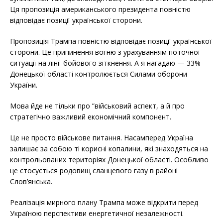
o
r
k
Ця пропозиція американського президента повністю
відповідає позиції української сторони.
Пропозиція Трампа повністю відповідає позиції української
сторони. Це припинення вогню з урахуванням поточної
ситуації на лінії бойового зіткнення. А я нагадаю — 33%
Донецької області контролюється Силами оборони
України.
Мова йде не тільки про ”військовий аспект, а й про
стратегічно важливий економічний компонент.
Це не просто військове питання. Насамперед Україна
залишає за собою ті корисні копалини, які знаходяться на
контрольованих територіях Донецької області. Особливо
це стосується родовищ сланцевого газу в районі
Слов’янська.
Реалізація мирного плану Трампа може відкрити перед
Україною перспективи енергетичної незалежності.