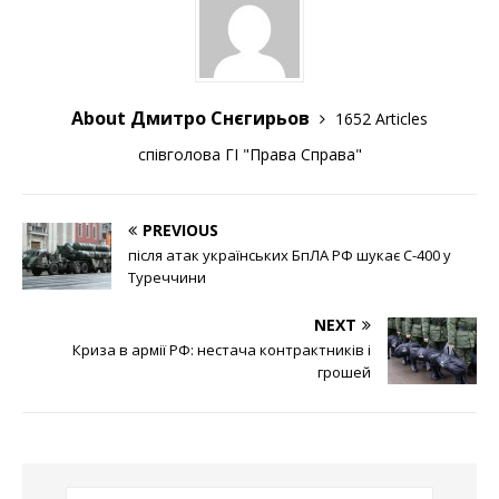
About Дмитро Снєгирьов
1652 Articles
співголова ГІ "Права Справа"
PREVIOUS
після атак українських БпЛА РФ шукає С-400 у
Туреччини
NEXT
Криза в армії РФ: нестача контрактників і
грошей