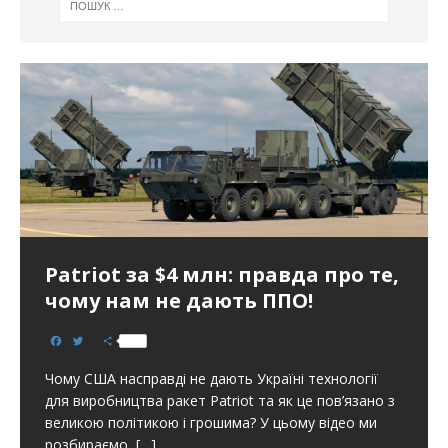
Patriot за $4 млн: правда про те,
чому нам не дають ППО!
F
T
S
a
w
h
c
i
a
Чому США насправді не дають Україні технології
e
t
r
b
t
e
для виробництва ракет Patriot та як це пов’язано з
o
e
великою політикою і грошима? У цьому відео ми
o
r
k
розбираємо,
[…]