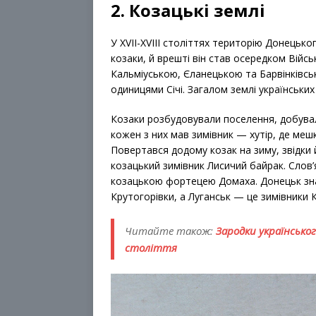
2. Козацькі землі
У XVII-XVIII століттях територію Донецьк
козаки, й врешті він став осередком Війс
Кальміуською, Єланецькою та Барвінківс
одиницями Січі. Загалом землі українських
Козаки розбудовували поселення, добували
кожен з них мав зимівник — хутір, де мешк
Повертався додому козак на зиму, звідки 
козацький зимівник Лисичий байрак. Слов
козацькою фортецею Домаха. Донецьк зна
Крутогорівки, а Луганськ — це зимівники К
Читайте також:
Зародки українсько
століття