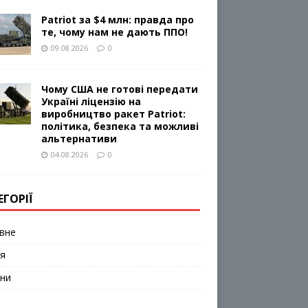
Patriot за $4 млн: правда про
те, чому нам не дають ППО!
09.08.2026
0
Чому США не готові передати
Україні ліцензію на
виробництво ракет Patriot:
політика, безпека та можливі
альтернативи
04.08.2026
0
ЕГОРІЇ
вне
я
ни