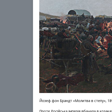
Йозеф фон Брандт «Молитва в степу», 18
Проте Російська імперія вбачала в козака