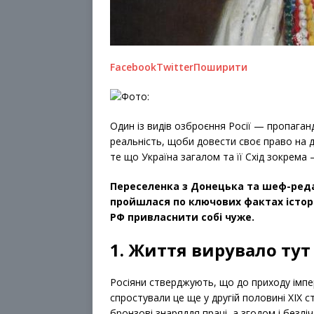
Facebook
Twitter
Поширити
Один із видів озброєння Росії — пропага
реальність, щоби довести своє право на д
те що Україна загалом та її Схід зокрема 
Переселенка з Донецька та шеф-ре
пройшлася по ключових фактах історі
РФ привласнити собі чуже.
1. Життя вирувало тут
Росіяни стверджують, що до приходу імпері
спростували це ще у другій половині XIX с
бронзові знаряддя праці, а згодом і безліч 