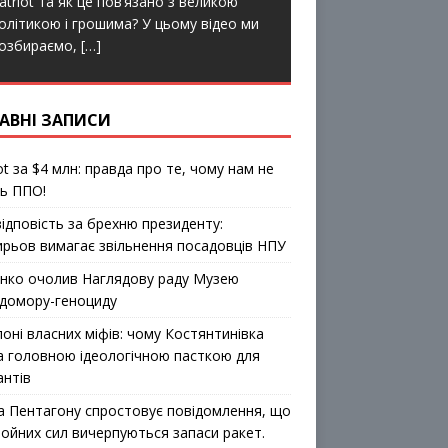
atriot та як це пов’язано з великою
o
r
k
олітикою і грошима? У цьому відео ми
озбираємо,
[…]
АВНІ ЗАПИСИ
ot за $4 млн: правда про те, чому нам не
ь ППО!
відповість за брехню президенту:
ирьов вимагає звільнення посадовців НПУ
ко очолив Наглядову раду Музею
домору-геноциду
лоні власних міфів: чому Костянтинівка
а головною ідеологічною пасткою для
антів
а Пентагону спростовує повідомлення, що
ройних сил вичерпуються запаси ракет.