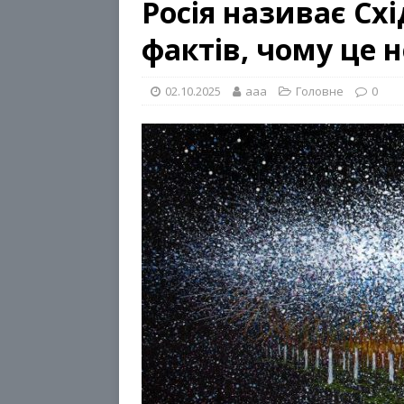
Росія називає Схі
фактів, чому це н
02.10.2025
aaa
Головне
0