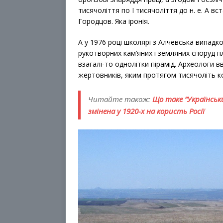
тисячоліття по I тисячоліття до н. е. А 
Городцов. Яка іронія.
А у 1976 році школярі з Алчевська випад
рукотворних кам’яних і земляних споруд п
взагалі-то однолітки пірамід. Археологи 
жертовників, яким протягом тисячоліть ко
Читайте також:
Що таке “Українськ
змінена у 1920-х на користь Росії