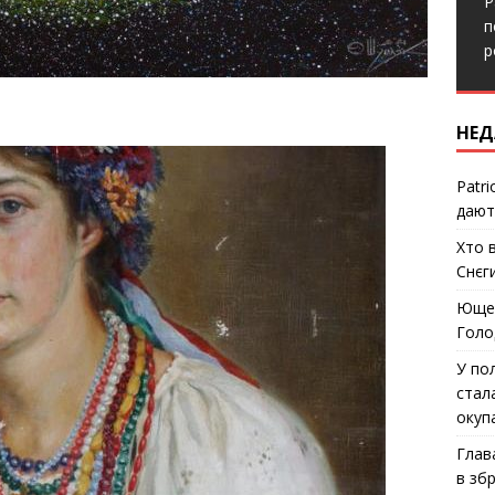
P
п
р
НЕД
Patri
дают
Хто 
Снєг
Ющен
Голо
У по
стал
окуп
Глав
в зб