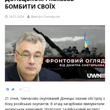
БОМБИТИ СВОЇХ
24.01.2024
Дмитро Снєгирьов
F
T
S
a
w
h
c
i
a
21 січня, тимчасово окупований Донецьк зазнав обстрілу з
e
t
r
b
t
e
боку російських окупантів. В атаці загарбники звинуватили
o
e
українських захисників. Політолог та військовий експерт