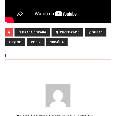
ГІ ПРАВА СПРАВА
Д. СНЄГИРЬОВ
ДОНБАС
ОРДЛО
РОСІЯ
УКРАЇНА
І