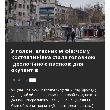
У полоні власних міфів: чому
Костянтинівка стала головною
ідеологічною пасткою для
окупантів
F
T
S
a
w
h
c
i
a
Ситуація на Костянтинівському напрямку фронту у
e
t
r
b
t
e
Донецькій області залишається вкрай складною. За
o
e
даними Генерального штабу ЗСУ, на цій ділянці
o
r
k
Сили оборони щодня відбивають десятки атак.
[…]