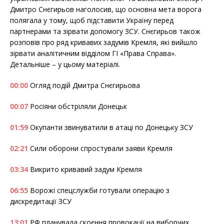
o
r
k
Дмитро Снєгирьов наголосив, що основна мета ворога
полягала у тому, щоб підставити Україну перед
партнерами та зірвати допомогу ЗСУ. Снєгирьов також
розповів про ряд кривавих задумів Кремля, які вийшло
зірвати аналітичним відділом ГІ «Права Справа».
Детальніше – у цьому матеріалі.
00:00
Огляд подій Дмитра Снєгирьова
00:07
Росіяни обстріляли Донецьк
01:59
Окупанти звинуватили в атаці по Донецьку ЗСУ
02:21
Сили оборони спростували заяви Кремля
03:34
Викрито кривавий задум Кремля
06:55
Ворожі спецслужби готували операцію з
дискредитації ЗСУ
13:01
РФ планувала скоєння провокації на виборчих